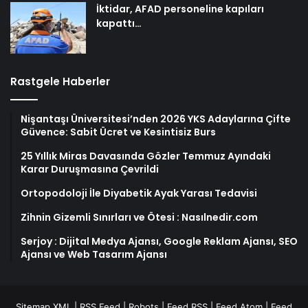
İktidar, AFAD personeline kapıları
kapattı…
Rastgele Haberler
Nişantaşı Üniversitesi’nden 2026 YKS Adaylarına Çifte
Güvence: Sabit Ücret ve Kesintisiz Burs
25 Yıllık Miras Davasında Gözler Temmuz Ayındaki
Karar Duruşmasına Çevrildi
Ortopodoloji İle Diyabetik Ayak Yarası Tedavisi
Zihnin Gizemli Sınırları ve Ötesi : Nasılnedir.com
Serjoy : Dijital Medya Ajansı, Google Reklam Ajansı, SEO
Ajansı ve Web Tasarım Ajansı
Sitemap XML
|
RSS Feed
|
Robots
|
Feed RSS
|
Feed Atom
|
Feed