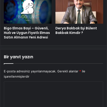
Bigo Elmas Bayi – Güvenli,
Derya Bakbak Eşi Bülent
Hızlı ve Uygun Fiyatlı Elmas
Bakbak Kimdir ?
Satın Almanın Yeni Adresi
Bir yanıt yazın
E-posta adresiniz yayınlanmayacak.
Gerekli alanlar
*
ile
işaretlenmişlerdir
Y
o
r
u