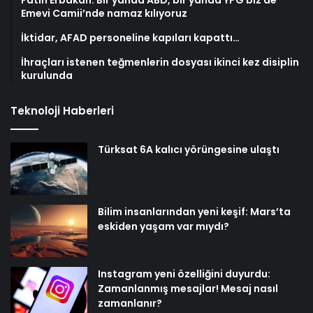
Fatih Erbakan: Bir yanda ABD, bir yanda YPG biz de
Emevi Camii’nde namaz kılıyoruz
İktidar, AFAD personeline kapıları kapattı…
İhraçları istenen teğmenlerin dosyası ikinci kez disiplin
kurulunda
Teknoloji Haberleri
Türksat 6A kalıcı yörüngesine ulaştı
Bilim insanlarından yeni keşif: Mars’ta
eskiden yaşam var mıydı?
Instagram yeni özelliğini duyurdu:
Zamanlanmış mesajlar! Mesaj nasıl
zamanlanır?