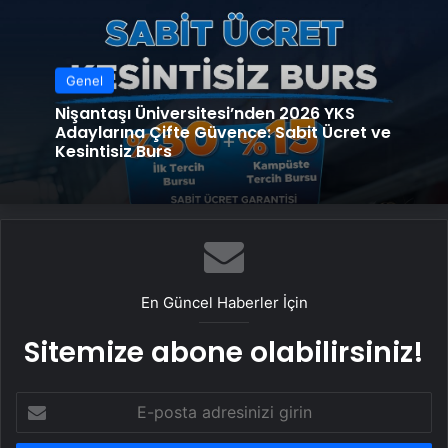
Genel
Nişantaşı Üniversitesi’nden 2026 YKS
Adaylarına Çifte Güvence: Sabit Ücret ve
Kesintisiz Burs
En Güncel Haberler İçin
Sitemize abone olabilirsiniz!
E-
posta
adresinizi