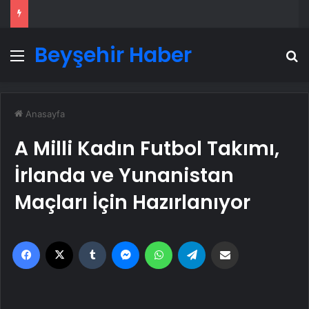
Beyşehir Haber
Menü
A
Anasayfa
A Milli Kadın Futbol Takımı,
İrlanda ve Yunanistan
Maçları İçin Hazırlanıyor
Facebook
X
Tumblr
Messenger
WhatsApp
Telegram
Email'den paylaş