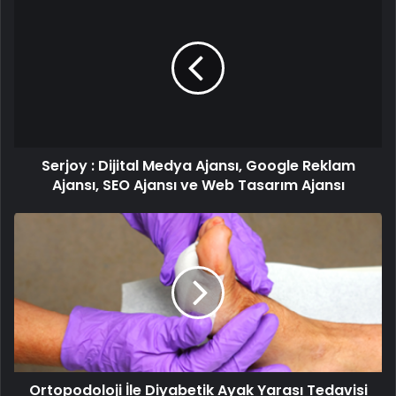
:
Dijital
Medya
Ajansı,
Google
Reklam
Ajansı,
SEO
Serjoy : Dijital Medya Ajansı, Google Reklam
Ajansı
ve
Ajansı, SEO Ajansı ve Web Tasarım Ajansı
Web
Tasarım
Ortopodoloji
Ajansı
İle
Diyabetik
Ayak
Yarası
Tedavisi
Ortopodoloji İle Diyabetik Ayak Yarası Tedavisi