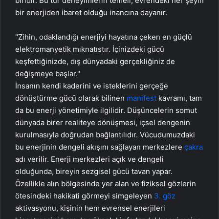
biridir. Bu tür deneyimlerin temeli, evrendeki her şeyin
bir enerjiden ibaret olduğu inancına dayanır.
"Zihin, odaklandığı enerjiyi hayatına çeken en güçlü
elektromanyetik mıknatıstır. İçinizdeki gücü
keşfettiğinizde, dış dünyadaki gerçekliğiniz de
değişmeye başlar."
İnsanın kendi kaderini ve isteklerini gerçeğe
dönüştürme gücü olarak bilinen
manifest
kavramı, tam
da bu enerji yönetimiyle ilgilidir. Düşüncelerin somut
dünyada birer realiteye dönüşmesi, içsel dengenin
kurulmasıyla doğrudan bağlantılıdır. Vücudumuzdaki
bu enerjinin dengeli akışını sağlayan merkezlere
çakra
adı verilir. Enerji merkezleri açık ve dengeli
olduğunda, bireyin sezgisel gücü tavan yapar.
Özellikle alın bölgesinde yer alan ve fiziksel gözlerin
ötesindeki hakikati görmeyi simgeleyen
3. göz
aktivasyonu, kişinin hem evrensel enerjileri