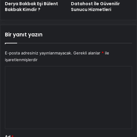
Derya Bakbak Eşi Bülent
Datahost İle Güvenilir
Bakbak Kimdir ?
Sunucu Hizmetleri
Bir yanıt yazın
E-posta adresiniz yayınlanmayacak.
Gerekli alanlar
*
ile
işaretlenmişlerdir
Y
o
r
u
m
*
Ad
*