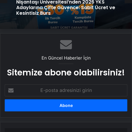
Genel
25 Yıllık Miras Davasında Gözler Temmuz
Ayındaki Karar Duruşmasına Çevrildi
Nişantaşı Üniversitesi’nden 2026 YKS
Adaylarına Çifte Güvence: Sabit Ücret ve
Kesintisiz Burs
En Güncel Haberler İçin
Sitemize abone olabilirsiniz!
E-
posta
adresinizi
girin
Serjoy