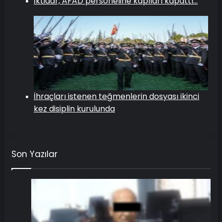
İktidar, AFAD personeline kapıları kapattı…
İhraçları istenen teğmenlerin dosyası ikinci
kez disiplin kurulunda
Son Yazılar