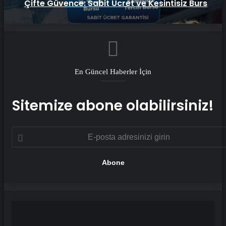
Çifte Güvence: Sabit Ücret ve Kesintisiz Burs
En Güncel Haberler İçin
Sitemize abone olabilirsiniz!
E-
posta
adresinizi
girin
Google
Fotoğraflar
artık