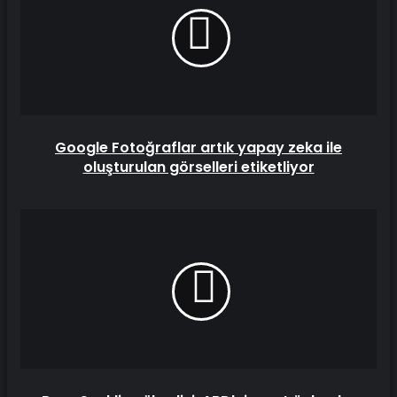
yapay
zeka
ile
oluşturulan
görselleri
etiketliyor
Google Fotoğraflar artık yapay zeka ile
oluşturulan görselleri etiketliyor
DeepSeek'in
yükselişi,
ABD'nin
sert
önlemler
almasına
neden
oldu