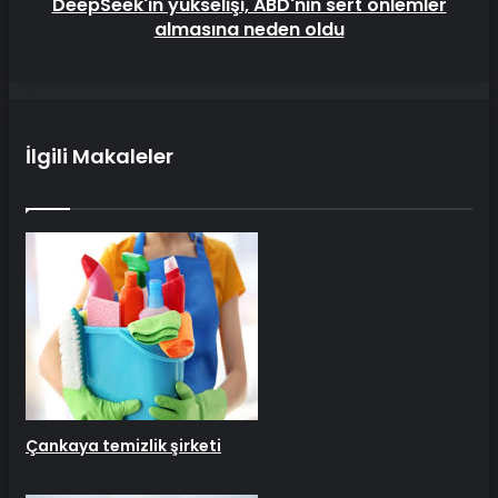
DeepSeek'in yükselişi, ABD'nin sert önlemler
almasına neden oldu
İlgili Makaleler
Çankaya temizlik şirketi