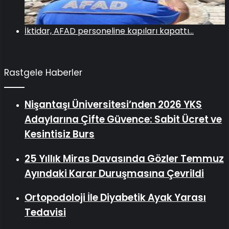
İktidar, AFAD personeline kapıları kapattı…
Rastgele Haberler
Nişantaşı Üniversitesi’nden 2026 YKS
Adaylarına Çifte Güvence: Sabit Ücret ve
Kesintisiz Burs
25 Yıllık Miras Davasında Gözler Temmuz
Ayındaki Karar Duruşmasına Çevrildi
Ortopodoloji İle Diyabetik Ayak Yarası
Tedavisi