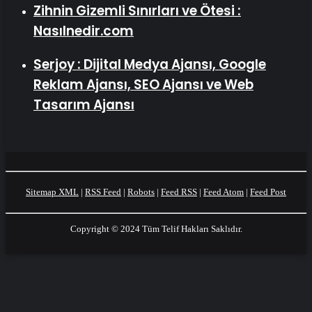
Zihnin Gizemli Sınırları ve Ötesi :
Nasılnedir.com
Serjoy : Dijital Medya Ajansı, Google
Reklam Ajansı, SEO Ajansı ve Web
Tasarım Ajansı
Sitemap XML
|
RSS Feed
|
Robots
|
Feed RSS
|
Feed Atom
|
Feed Post
Copyright © 2024 Tüm Telif Hakları Saklıdır.