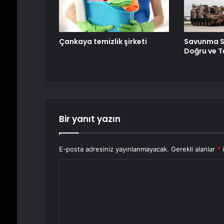
Savunma S
Çankaya temizlik şirketi
Doğru ve T
Bir yanıt yazın
E-posta adresiniz yayınlanmayacak.
Gerekli alanlar
*
i
Y
o
r
u