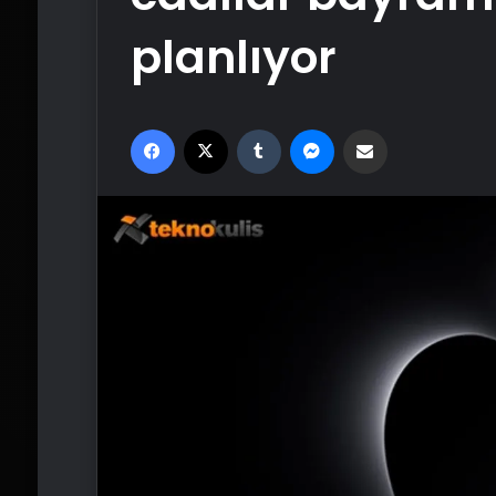
planlıyor
Facebook
X
Tumblr
Messenger
Email'den paylaş