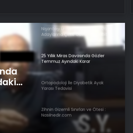
Ankara halı yıkama
Nişantaşı Üniversitesi’nden 2026 YKS
Adaylarına Çifte Güvence: Sabit
Ücret ve Kesintisiz Burs
25 Yıllık Miras Davasında Gözler
Temmuz Ayındaki Karar
Duruşmasına Çevrildi
ında
daki
Ortopodoloji İle Diyabetik Ayak
Yarası Tedavisi
Zihnin Gizemli Sınırları ve Ötesi :
Nasılnedir.com