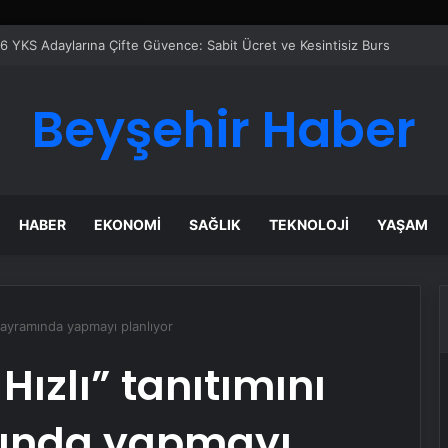
er Temmuz Ayındaki Karar Duruşmasına Çevrildi
Beyşehir Haber
HABER
EKONOMI
SAĞLIK
TEKNOLOJI
YAŞAM
 bayramında yapmayı planlıyor
ızlı” tanıtımını
mında yapmayı