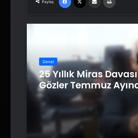
Paylaş
Sonrakini Oku
Genel
25 Yıllık Miras Davas
Gözler Temmuz Ayın
Karar Duruşmasına
Çevrildi