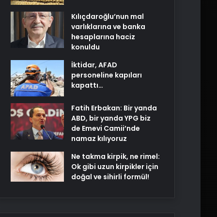
Kılıçdaroğlu’nun mal
varlıklarına ve banka
hesaplarına haciz
konuldu
İktidar, AFAD
personeline kapıları
kapattı…
Fatih Erbakan: Bir yanda
ABD, bir yanda YPG biz
de Emevi Camii’nde
namaz kılıyoruz
Ne takma kirpik, ne rimel:
Ok gibi uzun kirpikler için
doğal ve sihirli formül!