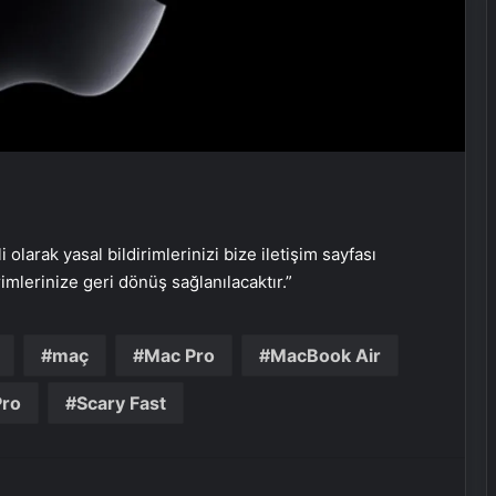
UETDS Nedir ? Uetds.com İle Akıllı
Dijital Taşımacılık Yazılımı
Bahçe Mobilyaları Seçimi ve Bahçe
Mobilya Takımı Rehberi
i olarak yasal bildirimlerinizi bize iletişim sayfası
rimlerinize geri dönüş sağlanılacaktır.”
Tesisat borusu Seçimi ve
Fiyatlandırması
maç
Mac Pro
MacBook Air
Pro
Scary Fast
Keçiören Halı Yıkama: Temiz ve
Sağlıklı Halılar İçin Profesyonel
Çözüm