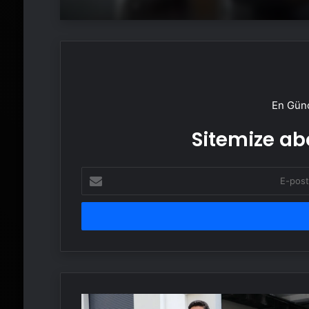
En Günc
Sitemize abo
E-
posta
adresinizi
girin
Öğrencilerin