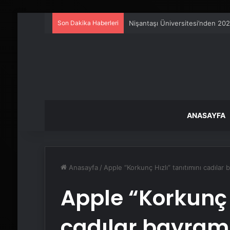
Son Dakika Haberleri
25 Yıllık Miras Davasında Gözl
ANASAYFA
Anasayfa
/
Apple “Korkunç Hızlı” tanıtımını cadılar
Apple “Korkunç H
cadılar bayra