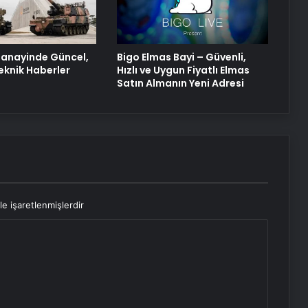
Serjoy : Dijital Medya Ajansı, Google
Reklam Ajansı, SEO Ajansı ve Web
Tasarım Ajansı
anayinde Güncel,
Bigo Elmas Bayi – Güvenli,
eknik Haberler
Hızlı ve Uygun Fiyatlı Elmas
Satın Almanın Yeni Adresi
le işaretlenmişlerdir