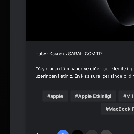
Haber Kaynak : SABAH.COM.TR
“Yayınlanan tüm haber ve diğer içerikler ile ilgil
üzerinden iletiniz. En kısa süre içerisinde bildi
apple
Apple Etkinliği
M1
MacBook 
Facebook
X
Email'den paylaş
Yaz