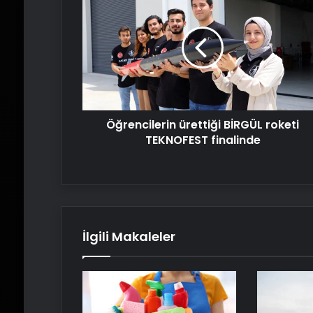
ürettiği
BİRGÜL roketi
TEKNOFEST
finalinde
Öğrencilerin ürettiği BİRGÜL roketi
TEKNOFEST finalinde
İlgili Makaleler