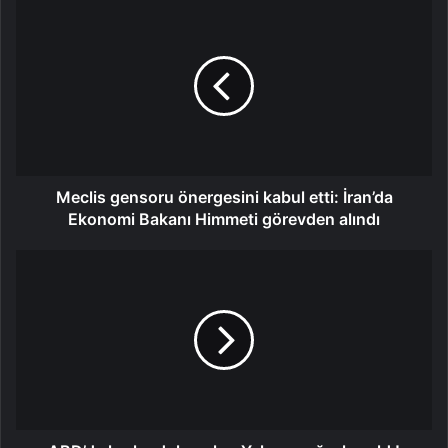
Meclis
gensoru
önergesini
kabul
etti:
İran’da
Ekonomi
Bakanı
Himmeti
görevden
Meclis gensoru önergesini kabul etti: İran’da
alındı
Ekonomi Bakanı Himmeti görevden alındı
ABD’de
korku
dolu
anlar:
Yolcu
uçağı
alev
aldı!