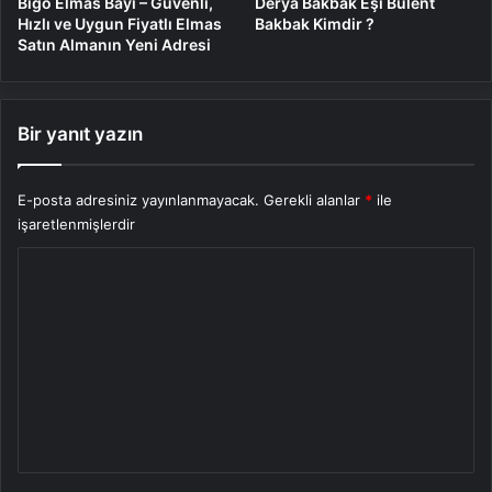
Bigo Elmas Bayi – Güvenli,
Derya Bakbak Eşi Bülent
Hızlı ve Uygun Fiyatlı Elmas
Bakbak Kimdir ?
Satın Almanın Yeni Adresi
Bir yanıt yazın
E-posta adresiniz yayınlanmayacak.
Gerekli alanlar
*
ile
işaretlenmişlerdir
Y
o
r
u
m
*