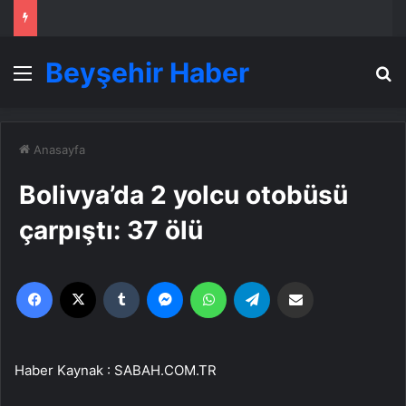
Beyşehir Haber
Menü
A
Anasayfa
Bolivya’da 2 yolcu otobüsü
çarpıştı: 37 ölü
Facebook
X
Tumblr
Messenger
WhatsApp
Telegram
Email'den paylaş
Haber Kaynak : SABAH.COM.TR