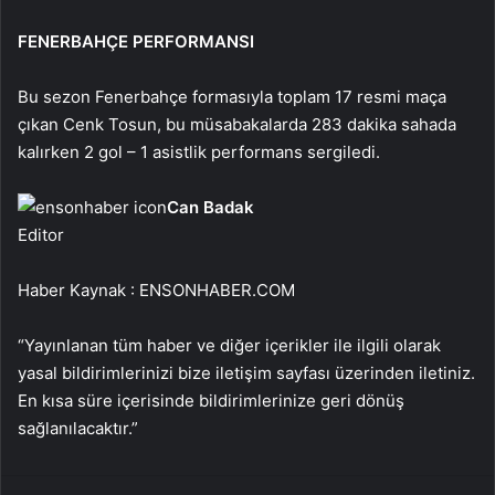
FENERBAHÇE PERFORMANSI
Bu sezon Fenerbahçe formasıyla toplam 17 resmi maça
çıkan Cenk Tosun, bu müsabakalarda 283 dakika sahada
kalırken 2 gol – 1 asistlik performans sergiledi.
Can Badak
Editor
Haber Kaynak : ENSONHABER.COM
“Yayınlanan tüm haber ve diğer içerikler ile ilgili olarak
yasal bildirimlerinizi bize iletişim sayfası üzerinden iletiniz.
En kısa süre içerisinde bildirimlerinize geri dönüş
sağlanılacaktır.”
Facebook
X
WhatsApp
Telegram
Email'den paylaş
Yaz