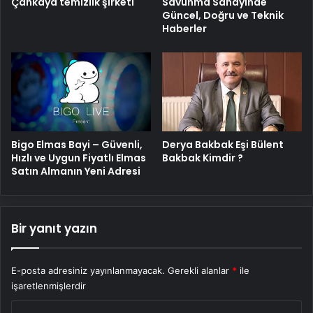
Savunma Sanayinde
Çankaya temizlik şirketi
Güncel, Doğru ve Teknik
Haberler
Bigo Elmas Bayi – Güvenli,
Derya Bakbak Eşi Bülent
Hızlı ve Uygun Fiyatlı Elmas
Bakbak Kimdir ?
Satın Almanın Yeni Adresi
Bir yanıt yazın
E-posta adresiniz yayınlanmayacak.
Gerekli alanlar
*
ile
işaretlenmişlerdir
Y