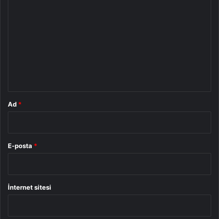
o
r
u
m
*
Ad
*
E-posta
*
İnternet sitesi