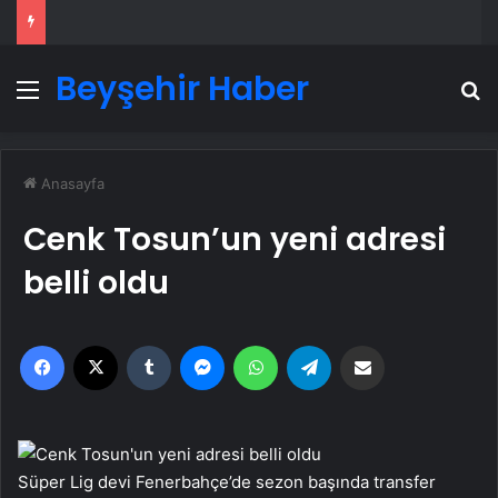
Beyşehir Haber
Menü
A
Anasayfa
Cenk Tosun’un yeni adresi
belli oldu
Facebook
X
Tumblr
Messenger
WhatsApp
Telegram
Email'den paylaş
Süper Lig devi Fenerbahçe’de sezon başında transfer