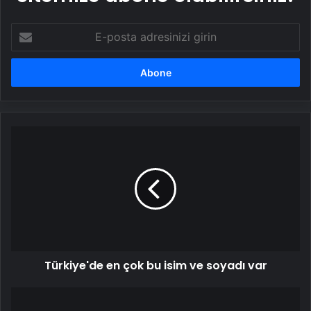
E-
posta
adresinizi
girin
Türkiye'de
en
çok
bu
isim
ve
soyadı
var
Türkiye'de en çok bu isim ve soyadı var
Şampiyonlar
Ligi'nde