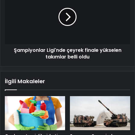
çeyrek
finale
yükselen
takımlar
belli
oldu
Şampiyonlar Ligi'nde çeyrek finale yükselen
takımlar belli oldu
İlgili Makaleler