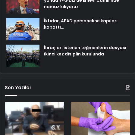
yanda YPG biz de Emevi Camii’nde
namaz kılıyoruz
İktidar, AFAD personeline kapıları
kapattı…
İhraçları istenen teğmenlerin dosyası
ikinci kez disiplin kurulunda
Son Yazılar