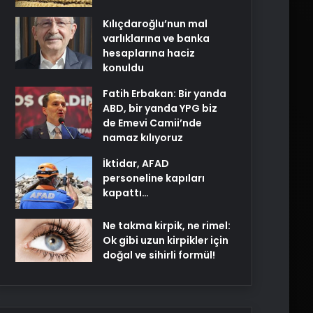
Kılıçdaroğlu’nun mal
varlıklarına ve banka
hesaplarına haciz
konuldu
Fatih Erbakan: Bir yanda
ABD, bir yanda YPG biz
de Emevi Camii’nde
namaz kılıyoruz
İktidar, AFAD
personeline kapıları
kapattı…
Ne takma kirpik, ne rimel:
Ok gibi uzun kirpikler için
doğal ve sihirli formül!