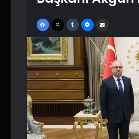
Facebook
X
Tumblr
Messenger
Email'den paylaş