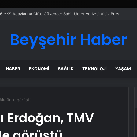
er Temmuz Ayındaki Karar Duruşmasına Çevrildi
Beyşehir Haber
HABER
EKONOMI
SAĞLIK
TEKNOLOJI
YAŞAM
Akgün’le görüştü
 Erdoğan, TMV
le görüştü