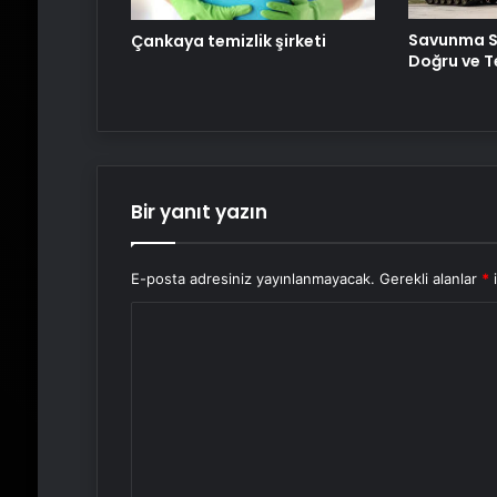
Savunma S
Çankaya temizlik şirketi
Doğru ve T
Bir yanıt yazın
E-posta adresiniz yayınlanmayacak.
Gerekli alanlar
*
i
Y
o
r
u
m
*