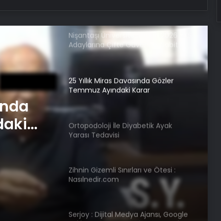
Ankara halı yıkama
Nişantaşı Üniversitesi’nden 2026 YKS
Adaylarına Çifte Güvence: Sabit
Ücret ve Kesintisiz Burs
25 Yıllık Miras Davasında Gözler
Temmuz Ayındaki Karar
Duruşmasına Çevrildi
ında
daki
Ortopodoloji İle Diyabetik Ayak
Yarası Tedavisi
Zihnin Gizemli Sınırları ve Ötesi :
Nasılnedir.com
Serjoy : Dijital Medya Ajansı, Google