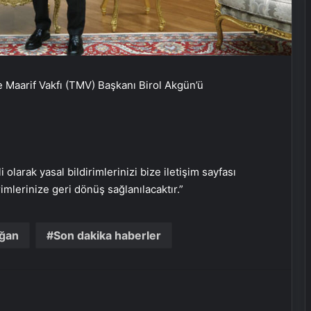
UETDS Nedir ? Uetds.com İle Akıllı
Dijital Taşımacılık Yazılımı
Maarif Vakfı (TMV) Başkanı Birol Akgün’ü
Bahçe Mobilyaları Seçimi ve Bahçe
Mobilya Takımı Rehberi
i olarak yasal bildirimlerinizi bize iletişim sayfası
Tesisat borusu Seçimi ve
rimlerinize geri dönüş sağlanılacaktır.”
Fiyatlandırması
ğan
Son dakika haberler
Keçiören Halı Yıkama: Temiz ve
Sağlıklı Halılar İçin Profesyonel
Çözüm