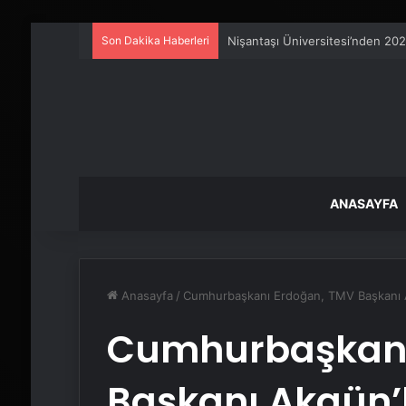
Son Dakika Haberleri
25 Yıllık Miras Davasında Gözl
ANASAYFA
Anasayfa
/
Cumhurbaşkanı Erdoğan, TMV Başkanı 
Cumhurbaşkanı
Başkanı Akgün’