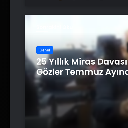
Sonrakini Oku
Genel
25 Yıllık Miras Davas
Gözler Temmuz Ayın
Karar Duruşmasına
Çevrildi