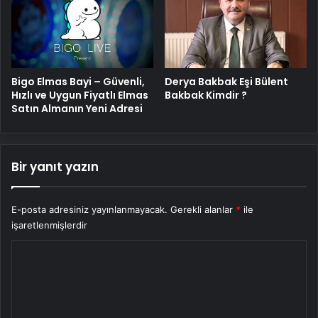
Bigo Elmas Bayi – Güvenli,
Derya Bakbak Eşi Bülent
Hızlı ve Uygun Fiyatlı Elmas
Bakbak Kimdir ?
Satın Almanın Yeni Adresi
Bir yanıt yazın
E-posta adresiniz yayınlanmayacak.
Gerekli alanlar
*
ile
işaretlenmişlerdir
Y
o
r
u