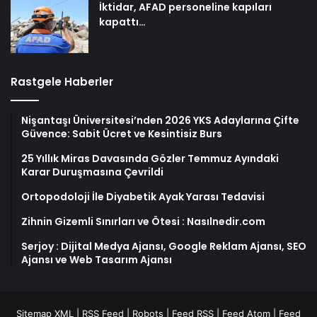
İktidar, AFAD personeline kapıları
kapattı…
Rastgele Haberler
Nişantaşı Üniversitesi’nden 2026 YKS Adaylarına Çifte
Güvence: Sabit Ücret ve Kesintisiz Burs
25 Yıllık Miras Davasında Gözler Temmuz Ayındaki
Karar Duruşmasına Çevrildi
Ortopodoloji İle Diyabetik Ayak Yarası Tedavisi
Zihnin Gizemli Sınırları ve Ötesi : Nasılnedir.com
Serjoy : Dijital Medya Ajansı, Google Reklam Ajansı, SEO
Ajansı ve Web Tasarım Ajansı
Sitemap XML
|
RSS Feed
|
Robots
|
Feed RSS
|
Feed Atom
|
Feed