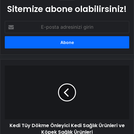
Sitemize abone olabilirsiniz!
E-
posta
adresinizi
girin
Kedi
Tüy
Dökme
Önleyici
Kedi
Sağlık
Ürünleri
ve
Köpek
Kedi Tüy Dökme Önleyici Kedi Sağlık Ürünleri ve
Sağlık
Ürünleri
Köpek Sağlık Ürünleri