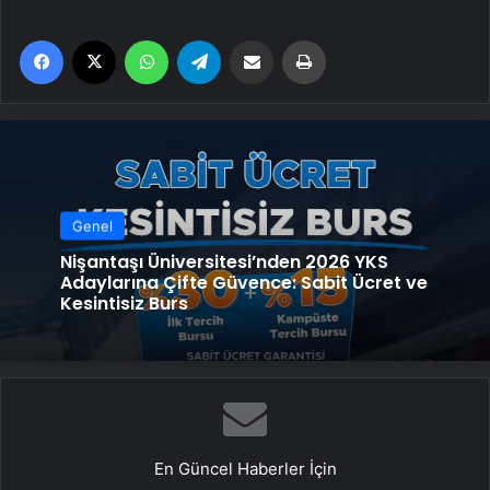
Facebook
X
WhatsApp
Telegram
Email'den paylaş
Yaz
Genel
Nişantaşı Üniversitesi’nden 2026 YKS
Adaylarına Çifte Güvence: Sabit Ücret ve
Kesintisiz Burs
En Güncel Haberler İçin