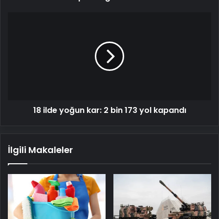
18
ilde
yoğun
kar:
2
bin
173
yol
kapandı
18 ilde yoğun kar: 2 bin 173 yol kapandı
İlgili Makaleler