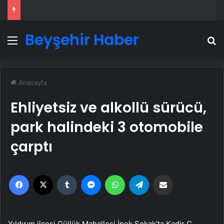
Beyşehir Haber
Menü
A
Anasayfa
Ehliyetsiz ve alkollü sürücü,
park halindeki 3 otomobile
çarptı
Facebook
X
Tumblr
Messenger
WhatsApp
Telegram
Email'den paylaş
Yıldırım ilçesi Güllük Mahallesi İpek Sokak’ta Kadir Ç.