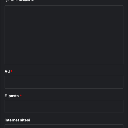
Y
o
r
u
m
*
Ad
*
E-posta
*
İnternet sitesi