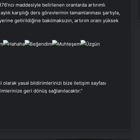
176’ncı maddesiyle belirlenen oranlarda artırımlı
Keçiören Halı Yıkama: Temiz ve
ylık karşılığı ders görevlerinin tamamlanması şartıyla,
Sağlıklı Halılar İçin Profesyonel
rine getirildiğine bakılmaksızın, artırım oranı yüksek
Çözüm
Ankara halı yıkama
Nişantaşı Üniversitesi’nden 2026 YKS
Adaylarına Çifte Güvence: Sabit
Ücret ve Kesintisiz Burs
i olarak yasal bildirimlerinizi bize iletişim sayfası
25 Yıllık Miras Davasında Gözler
rimlerinize geri dönüş sağlanılacaktır.”
Temmuz Ayındaki Karar
Duruşmasına Çevrildi
Ortopodoloji İle Diyabetik Ayak
Yarası Tedavisi