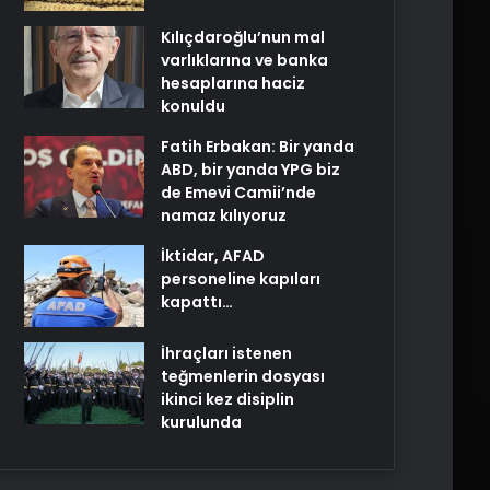
Kılıçdaroğlu’nun mal
varlıklarına ve banka
hesaplarına haciz
konuldu
Fatih Erbakan: Bir yanda
ABD, bir yanda YPG biz
de Emevi Camii’nde
namaz kılıyoruz
İktidar, AFAD
personeline kapıları
kapattı…
İhraçları istenen
teğmenlerin dosyası
ikinci kez disiplin
kurulunda