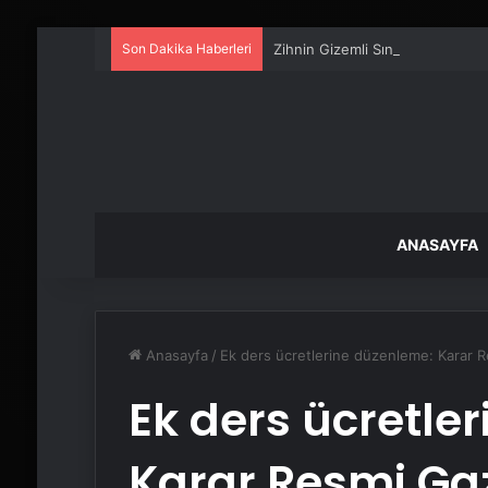
Son Dakika Haberleri
Zihnin Gizemli Sınırları ve Ötesi
ANASAYFA
Anasayfa
/
Ek ders ücretlerine düzenleme: Karar R
Ek ders ücretle
Karar Resmi Ga