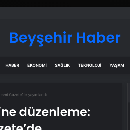
 : Nasılnedir.com
Beyşehir Haber
HABER
EKONOMI
SAĞLIK
TEKNOLOJI
YAŞAM
esmi Gazete’de yayımlandı
rine düzenleme:
zete’de