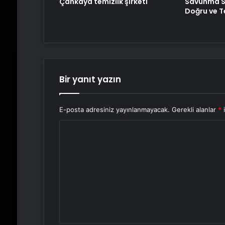
Savunma S
Çankaya temizlik şirketi
Doğru ve T
Bir yanıt yazın
E-posta adresiniz yayınlanmayacak.
Gerekli alanlar
*
i
Y
o
r
u
m
*