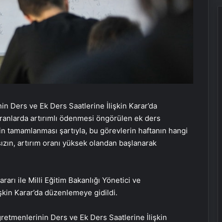
UETDS Nedir ? Uetds.com İle Akıllı
nin Ders ve Ek Ders Saatlerine İlişkin Karar’da
Dijital Taşımacılık Yazılımı
ranlarda artırımlı ödenmesi öngörülen ek ders
inin tamamlanması şartıyla, bu görevlerin haftanın hangi
ızın, artırım oranı yüksek olandan başlanarak
Bahçe Mobilyaları Seçimi ve Bahçe
Mobilya Takımı Rehberi
ı ile Milli Eğitim Bakanlığı Yönetici ve
Tesisat borusu Seçimi ve
şkin Karar’da düzenlemeye gidildi.
Fiyatlandırması
ğretmenlerinin Ders ve Ek Ders Saatlerine İlişkin