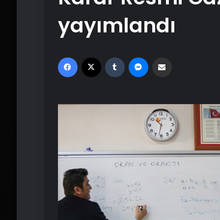
yayımlandı
Facebook
X
Tumblr
Messenger
Email'den paylaş