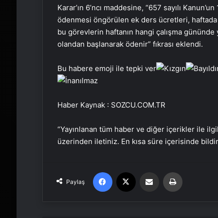
Karar’ın 6’ncı maddesine, “657 sayılı Kanun’un 
ödenmesi öngörülen ek ders ücretleri, haftada a
bu görevlerin haftanın hangi çalışma gününde ye
olandan başlanarak ödenir” fıkrası eklendi.
Bu habere emoji ile tepki ver
Haber Kaynak : SOZCU.COM.TR
“Yayınlanan tüm haber ve diğer içerikler ile ilgil
üzerinden iletiniz. En kısa süre içerisinde bildi
Facebook
X
Email'den paylaş
Yaz
Paylaş