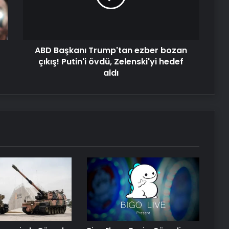
Zihnin Gizemli Sınırları ve Ötesi :
çıkış!
Nasılnedir.com
Putin'i
övdü,
Zelenski'yi
Serjoy : Dijital Medya Ajansı, Google
ABD Başkanı Trump'tan ezber bozan
hedef
Reklam Ajansı, SEO Ajansı ve Web
aldı
çıkış! Putin'i övdü, Zelenski'yi hedef
Tasarım Ajansı
aldı