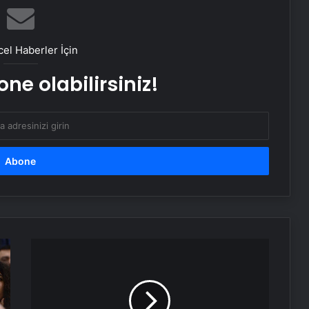
Keçiören Halı Yıkama: Temiz ve
Sağlıklı Halılar İçin Profesyonel
Çözüm
el Haberler İçin
Ankara halı yıkama
ne olabilirsiniz!
Nişantaşı Üniversitesi’nden 2026 YKS
Adaylarına Çifte Güvence: Sabit
Ücret ve Kesintisiz Burs
25 Yıllık Miras Davasında Gözler
Temmuz Ayındaki Karar
Duruşmasına Çevrildi
ABD
Ortopodoloji İle Diyabetik Ayak
Başkanı
Yarası Tedavisi
Trump'tan
ezber
bozan