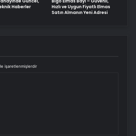
anayinde Güncel,
Bigo Elmas Bayi – Güvenli,
eknik Haberler
Hızlı ve Uygun Fiyatlı Elmas
Satın Almanın Yeni Adresi
le işaretlenmişlerdir