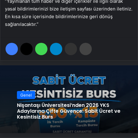
“Yayınlanan tüm haber ve diğer içerikler ile ilgili olarak
yasal bildirimlerinizi bize iletişim sayfası üzerinden iletiniz.
En kısa süre içerisinde bildirimlerinize geri dönüş
sağlanılacaktır.”
Facebook
X
WhatsApp
Telegram
Email'den paylaş
Yaz
Genel
Nişantaşı Üniversitesi’nden 2026 YKS
Adaylarına Çifte Güvence: Sabit Ücret ve
Kesintisiz Burs