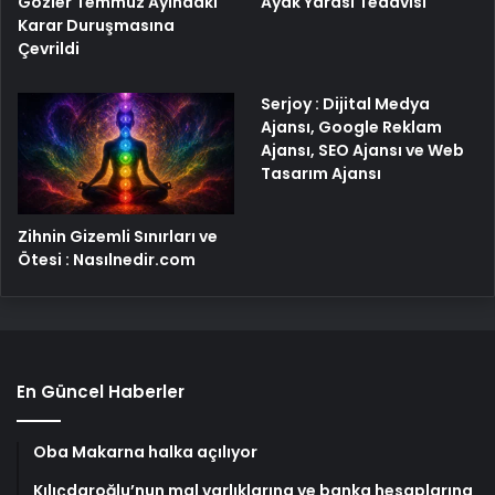
Gözler Temmuz Ayındaki
Ayak Yarası Tedavisi
Karar Duruşmasına
Çevrildi
Serjoy : Dijital Medya
Ajansı, Google Reklam
Ajansı, SEO Ajansı ve Web
Tasarım Ajansı
Zihnin Gizemli Sınırları ve
Ötesi : Nasılnedir.com
En Güncel Haberler
Oba Makarna halka açılıyor
Kılıçdaroğlu’nun mal varlıklarına ve banka hesaplarına