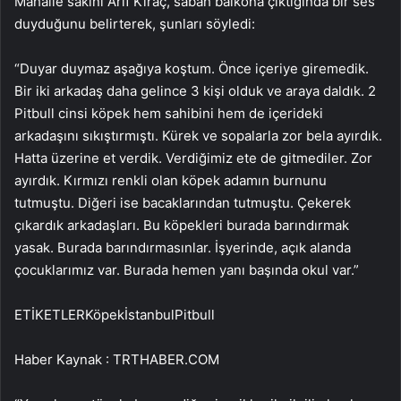
Mahalle sakini Arif Kıraç, sabah balkona çıktığında bir ses
duyduğunu belirterek, şunları söyledi:
“Duyar duymaz aşağıya koştum. Önce içeriye giremedik.
Bir iki arkadaş daha gelince 3 kişi olduk ve araya daldık. 2
Pitbull cinsi köpek hem sahibini hem de içerideki
arkadaşını sıkıştırmıştı. Kürek ve sopalarla zor bela ayırdık.
Hatta üzerine et verdik. Verdiğimiz ete de gitmediler. Zor
ayırdık. Kırmızı renkli olan köpek adamın burnunu
tutmuştu. Diğeri ise bacaklarından tutmuştu. Çekerek
çıkardık arkadaşları. Bu köpekleri burada barındırmak
yasak. Burada barındırmasınlar. İşyerinde, açık alanda
çocuklarımız var. Burada hemen yanı başında okul var.”
ETİKETLERKöpekİstanbulPitbull
Haber Kaynak : TRTHABER.COM