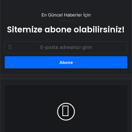
En Güncel Haberler İçin
Sitemize abone olabilirsiniz!
E-
posta
adresinizi
girin
4
ilde
kuvvetli
kar
sağanağı
bekleniyor