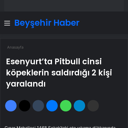
Beyşehir Haber
Menü
A
Anasayfa
Esenyurt’ta Pitbull cinsi
köpeklerin saldırdığı 2 kişi
yaralandı
Facebook
X
Tumblr
Messenger
WhatsApp
Telegram
Email'den paylaş
Çınar Mahallesi 1468 Sokak’taki oto yıkama dükkanında