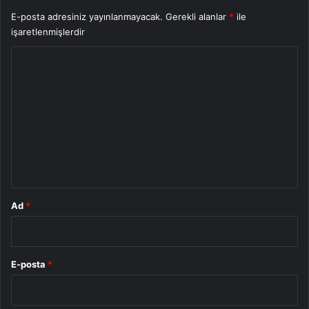
E-posta adresiniz yayınlanmayacak.
Gerekli alanlar
*
ile
işaretlenmişlerdir
Y
o
r
u
m
*
Ad
*
E-posta
*