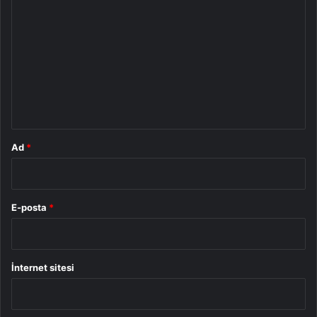
o
r
u
m
*
Ad
*
E-posta
*
İnternet sitesi