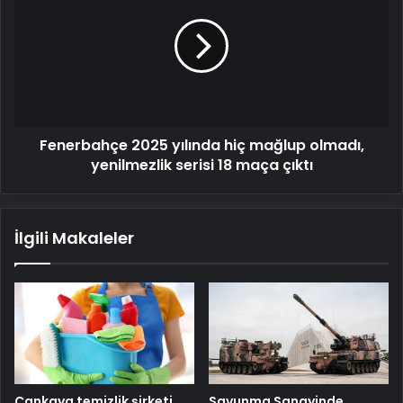
yılında
hiç
mağlup
olmadı,
yenilmezlik
serisi
18
Fenerbahçe 2025 yılında hiç mağlup olmadı,
maça
çıktı
yenilmezlik serisi 18 maça çıktı
İlgili Makaleler
Savunma Sanayinde
Çankaya temizlik şirketi