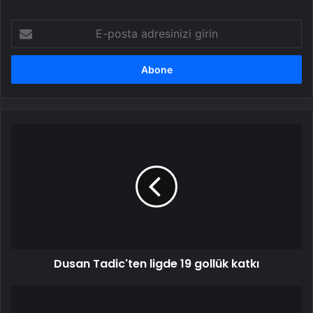
E-
posta
adresinizi
girin
Dusan
Tadic'ten
ligde
19
gollük
katkı
Dusan Tadic'ten ligde 19 gollük katkı
Fenerbahçe
2025