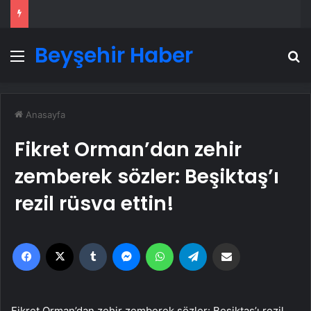
Beyşehir Haber
Menü
A
Anasayfa
Fikret Orman’dan zehir
zemberek sözler: Beşiktaş’ı
rezil rüsva ettin!
Facebook
X
Tumblr
Messenger
WhatsApp
Telegram
Email'den paylaş
Fikret Orman’dan zehir zemberek sözler: Beşiktaş’ı rezil