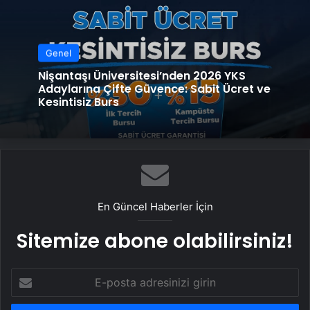
Genel
Nişantaşı Üniversitesi’nden 2026 YKS
Adaylarına Çifte Güvence: Sabit Ücret ve
Kesintisiz Burs
En Güncel Haberler İçin
Sitemize abone olabilirsiniz!
E-
posta
adresinizi