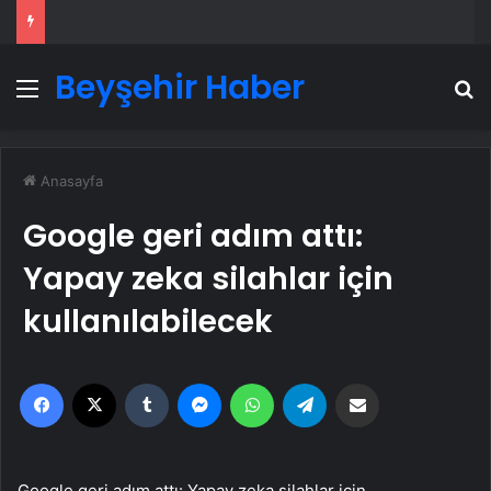
Beyşehir Haber
Menü
A
Anasayfa
Google geri adım attı:
Yapay zeka silahlar için
kullanılabilecek
Facebook
X
Tumblr
Messenger
WhatsApp
Telegram
Email'den paylaş
Google geri adım attı: Yapay zeka silahlar için