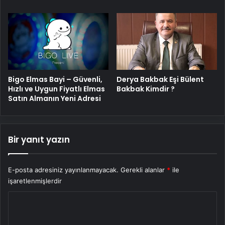
Bigo Elmas Bayi – Güvenli,
Derya Bakbak Eşi Bülent
Hızlı ve Uygun Fiyatlı Elmas
Bakbak Kimdir ?
Satın Almanın Yeni Adresi
Bir yanıt yazın
E-posta adresiniz yayınlanmayacak.
Gerekli alanlar
*
ile
işaretlenmişlerdir
Y
o