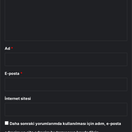
r
u
m
*
Ad
*
E-posta
*
İnternet sitesi
Daha sonraki yorumlarımda kullanılması için adım, e-posta