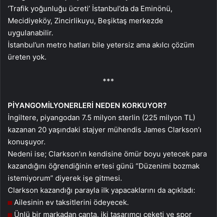
‘Trafik yoğunluğu ücreti’ İstanbul’da da Eminönü,
Mecidiyeköy, Zincirlikuyu, Beşiktaş merkezde
uygulanabilir.
İstanbul’un metro hatları bile yetersiz ama akılcı çözüm
üreten yok.
***
PİYANGO
MİLYONERLERİ NEDEN KORKUYOR?
İngiltere, piyangodan 7.5 milyon sterlin (225 milyon TL)
kazanan 20 yaşındaki stajyer mühendis James Clarkson’ı
konuşuyor.
Nedeni ise; Clarkson’ın kendisine ömür boyu yetecek para
kazandığını öğrendiğinin ertesi günü “Düzenimi bozmak
istemiyorum” diyerek işe gitmesi.
Clarkson kazandığı parayla ilk yapacaklarını da açıkladı:
Ailesinin ev taksitlerini ödeyecek.
Ünlü bir markadan çanta, iki tasarımcı ceketi ve spor