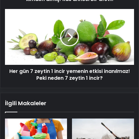
bir
afet...
Her
gün
7
zeytin
1
incir
yemenin
etkisi
inanılmaz!
Her gün 7 zeytin 1 incir yemenin etkisi inanılmaz!
Peki
neden
Peki neden 7 zeytin 1 incir?
7
zeytin
1
İlgili Makaleler
incir?