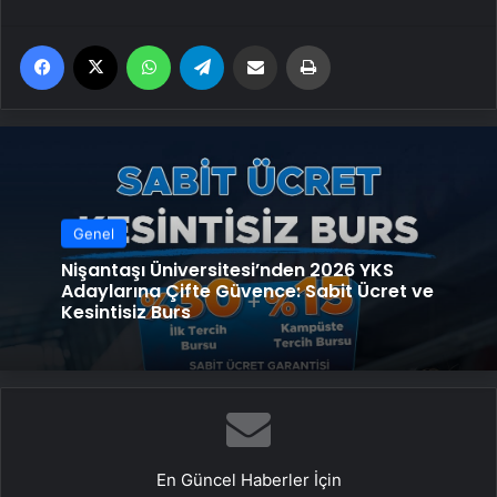
Facebook
X
WhatsApp
Telegram
Email'den paylaş
Yaz
Genel
Nişantaşı Üniversitesi’nden 2026 YKS
Adaylarına Çifte Güvence: Sabit Ücret ve
Kesintisiz Burs
En Güncel Haberler İçin