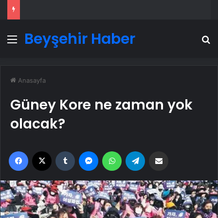
Beyşehir Haber
Menü
A
Anasayfa
Güney Kore ne zaman yok
olacak?
Facebook
X
Tumblr
Messenger
WhatsApp
Telegram
Email'den paylaş