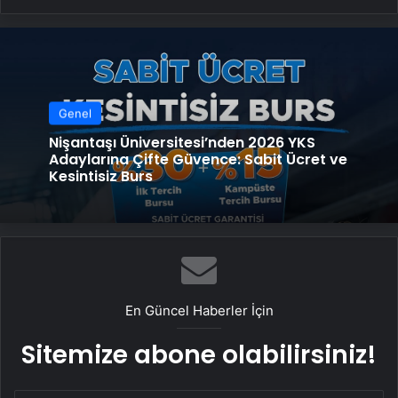
Genel
Nişantaşı Üniversitesi’nden 2026 YKS
Adaylarına Çifte Güvence: Sabit Ücret ve
Kesintisiz Burs
En Güncel Haberler İçin
Sitemize abone olabilirsiniz!
E-