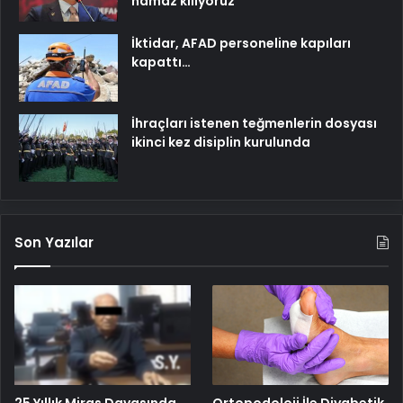
namaz kılıyoruz
İktidar, AFAD personeline kapıları
kapattı…
İhraçları istenen teğmenlerin dosyası
ikinci kez disiplin kurulunda
Son Yazılar
25 Yıllık Miras Davasında
Ortopodoloji İle Diyabetik