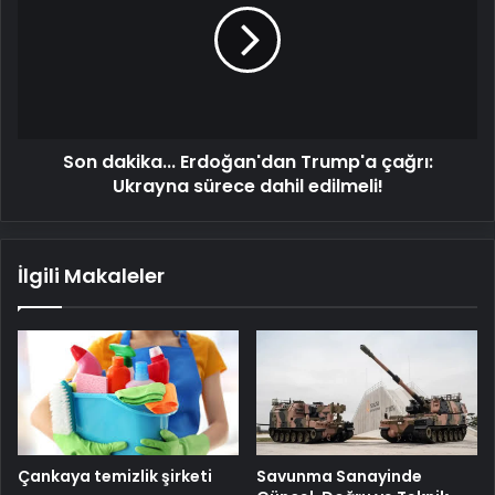
Trump'a
çağrı:
Ukrayna
sürece
dahil
edilmeli!
Son dakika... Erdoğan'dan Trump'a çağrı:
Ukrayna sürece dahil edilmeli!
İlgili Makaleler
Savunma Sanayinde
Çankaya temizlik şirketi