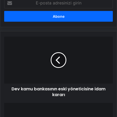
posta
adresinizi
girin
Dev
kamu
bankasının
eski
yöneticisine
idam
kararı
Dev kamu bankasının eski yöneticisine idam
kararı
Son
dakika...
Erdoğan'dan