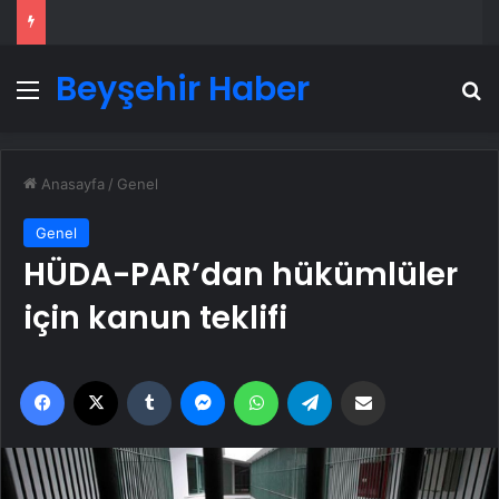
Beyşehir Haber
Menü
A
Anasayfa
/
Genel
Genel
HÜDA-PAR’dan hükümlüler
için kanun teklifi
Facebook
X
Tumblr
Messenger
WhatsApp
Telegram
Email'den paylaş