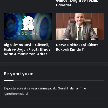
Güncel, Doğru ve Teknik
Haberler
Bigo Elmas Bayi – Güvenli,
Derya Bakbak Eşi Bülent
Hızlı ve Uygun Fiyatlı Elmas
Bakbak Kimdir ?
Satın Almanın Yeni Adresi
Bir yanıt yazın
E-posta adresiniz yayınlanmayacak.
Gerekli alanlar
*
ile
işaretlenmişlerdir
Y