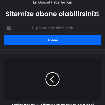
En Güncel Haberler İçin
Sitemize abone olabilirsiniz!
E-
posta
adresinizi
girin
Tarikatlardaki
istismar
skandallarında
yeni
perde!
Karı
koca
olmak
tasavvufi
terim