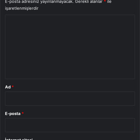
E-posta adresiniz yayınlanmayacak.
Gerekli alanlar
*
ile
işaretlenmişlerdir
Y
o
r
u
m
*
Ad
*
E-posta
*