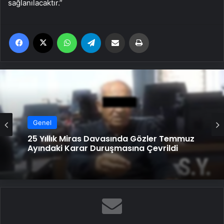
sağlanılacaktır.”
Facebook
X
WhatsApp
Telegram
Email'den paylaş
Yaz
Genel
25 Yıllık Miras Davasında Gözler Temmuz
Ayındaki Karar Duruşmasına Çevrildi