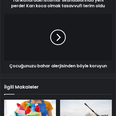
Tarikatlardaki istismar skandallarında yeni
oldu
perde! Karı koca olmak tasavvufi terim oldu
Çocuğunuzu
bahar
alerjisinden
böyle
koruyun
Çocuğunuzu bahar alerjisinden böyle koruyun
İlgili Makaleler