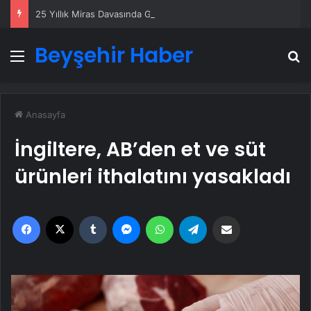
25 Yıllık Miras Davasında Gözler Temmuz Ayındaki Karar Duruşmasına Çevrildi
Beyşehir Haber
Menü
A
Anasayfa
İngiltere, AB’den et ve süt
ürünleri ithalatını yasakladı
Facebook
X
Tumblr
Messenger
WhatsApp
Telegram
Email'den paylaş