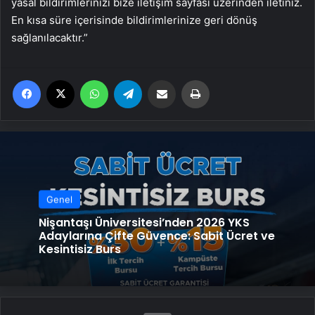
yasal bildirimlerinizi bize iletişim sayfası üzerinden iletiniz.
En kısa süre içerisinde bildirimlerinize geri dönüş
sağlanılacaktır.”
Facebook
X
WhatsApp
Telegram
Email'den paylaş
Yaz
Genel
Nişantaşı Üniversitesi’nden 2026 YKS
Adaylarına Çifte Güvence: Sabit Ücret ve
Kesintisiz Burs