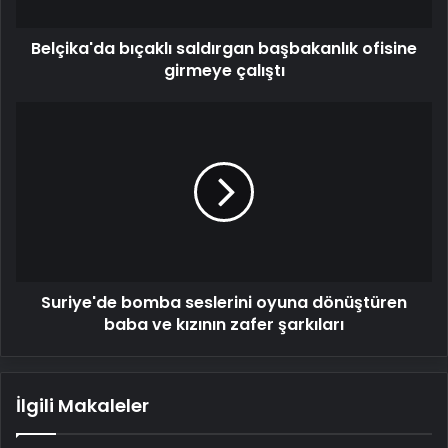
Belçika'da bıçaklı saldırgan başbakanlık ofisine
girmeye çalıştı
Suriye'de
bomba
seslerini
oyuna
dönüştüren
baba
ve
kızının
zafer
Suriye'de bomba seslerini oyuna dönüştüren
şarkıları
baba ve kızının zafer şarkıları
İlgili Makaleler