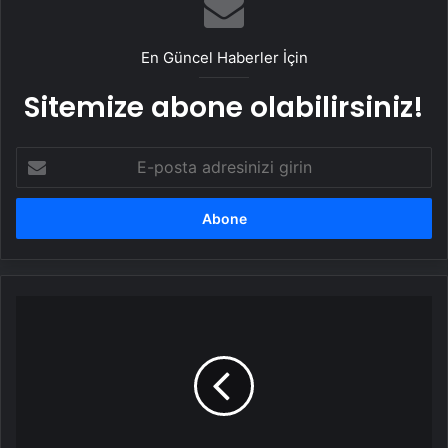
En Güncel Haberler İçin
Sitemize abone olabilirsiniz!
E-
posta
adresinizi
girin
Belçika'da
bıçaklı
saldırgan
başbakanlık
ofisine
girmeye
çalıştı