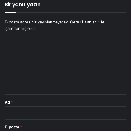
Bir yanıt yazın
E-posta adresiniz yayınlanmayacak.
Gerekli alanlar
*
ile
işaretlenmişlerdir
Y
o
r
u
m
*
Ad
*
E-posta
*