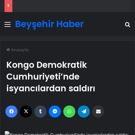
Beyşehir Haber
Menü
A
Anasayfa
Kongo Demokratik
Cumhuriyeti’nde
isyancılardan saldırı
Facebook
X
Tumblr
Messenger
WhatsApp
Telegram
Email'den paylaş