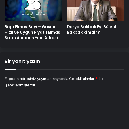
Bigo Elmas Bayi – Güvenli,
Derya Bakbak Eşi Bülent
Hızlı ve Uygun Fiyatlı Elmas
Bakbak Kimdir ?
Satın Almanın Yeni Adresi
Bir yanıt yazın
E-posta adresiniz yayınlanmayacak.
Gerekli alanlar
*
ile
işaretlenmişlerdir
Y
o
r
u