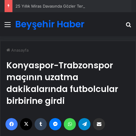
25 Yıllık Miras Davasında Gözler Temmuz Ayındaki Karar Duruşmasına Çevrildi
Beyşehir Haber
Menü
A
Anasayfa
Konyaspor-Trabzonspor
maçının uzatma
dakikalarında futbolcular
birbirine girdi
Facebook
X
Tumblr
Messenger
WhatsApp
Telegram
Email'den paylaş