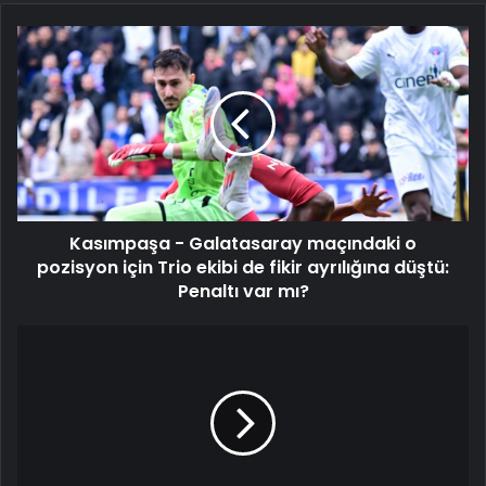
Kasımpaşa
-
Galatasaray
maçındaki
o
pozisyon
için
Trio
ekibi
Kasımpaşa - Galatasaray maçındaki o
de
fikir
pozisyon için Trio ekibi de fikir ayrılığına düştü:
ayrılığına
Penaltı var mı?
düştü:
Penaltı
UEFA
var
Şampiyonlar
mı?
Ligi'nde
"Madrid"
derbisi:
Real
-