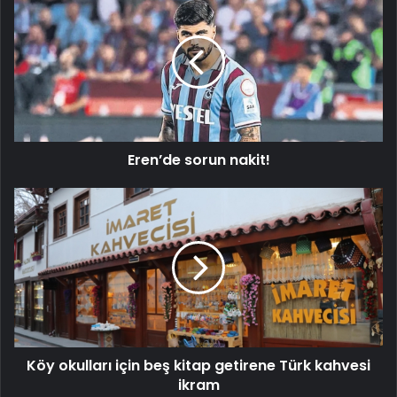
sorun
nakit!
Eren’de sorun nakit!
Köy
okulları
için
beş
kitap
getirene
Türk
kahvesi
ikram
Köy okulları için beş kitap getirene Türk kahvesi
ikram