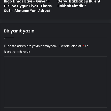
Bigo Elmas Bayi – Güvenli,
Derya Bakbak Eşi Bülent
Hızlı ve Uygun Fiyatlı Elmas
Bakbak Kimdir ?
Satın Almanın Yeni Adresi
Bir yanıt yazın
E-posta adresiniz yayınlanmayacak.
Gerekli alanlar
*
ile
işaretlenmişlerdir
Y
o
r
u
m
*