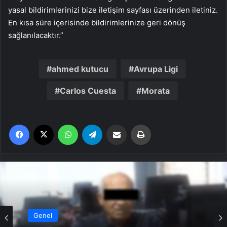
yasal bildirimlerinizi bize iletişim sayfası üzerinden iletiniz.
En kısa süre içerisinde bildirimlerinize geri dönüş
sağlanılacaktır.”
ahmed kutucu
Avrupa Ligi
Carlos Cuesta
Morata
Facebook
X
WhatsApp
Telegram
Email'den paylaş
Yaz
Genel