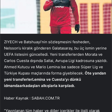
ZIYECH ve Batshuayi’nin sözleşmesini fesheden,
Nelsson’u kiralık gönderen Galatasaray, bu üç ismin yerine
UEFA listesini güncelledi. Yeni transferlerden Morata ve
Carlos Cuesta dışında Sallai, Avrupa Ligi kadrosuna yazıldı.
Ahmed Kutucu ve Mario Lemina ise sadece Süper Lig ve
Türkiye Kupası maçlarında forma giyebilecek.
Öte yandan
yeni transferler
Lemina ve Cuesta’yı dünkü
idmanda
arkadaşları alkışlarla karşıladı.
Haber Kaynak : SABAH.COM.TR
“Yayınlanan tüm haber ve diğer içerikler ile ilgili olarak