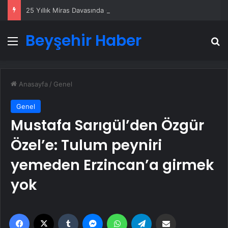
25 Yıllık Miras Davasında Gözler Temmuz Ayındaki Karar Duruşmasına Çevrildi
Beyşehir Haber
Menü
A
Anasayfa
/
Genel
Genel
Mustafa Sarıgül’den Özgür
Özel’e: Tulum peyniri
yemeden Erzincan’a girmek
yok
Facebook
X
Tumblr
Messenger
WhatsApp
Telegram
Email'den paylaş