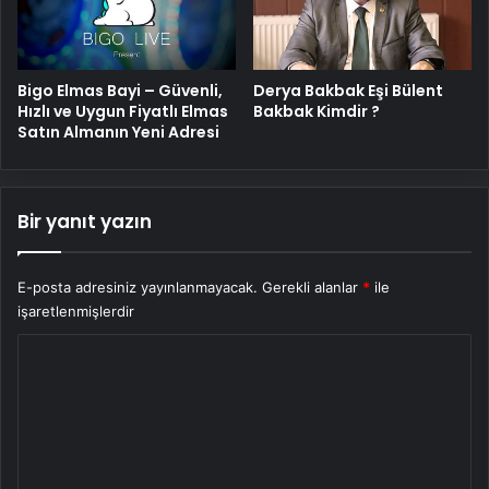
Bigo Elmas Bayi – Güvenli,
Derya Bakbak Eşi Bülent
Hızlı ve Uygun Fiyatlı Elmas
Bakbak Kimdir ?
Satın Almanın Yeni Adresi
Bir yanıt yazın
E-posta adresiniz yayınlanmayacak.
Gerekli alanlar
*
ile
işaretlenmişlerdir
Y
o
r
u
m