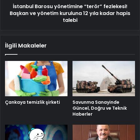
İstanbul Barosu yönetimine “terör” fezlekesi!
12
yıla
Başkan ve yönetim kuruluna 12 yıla kadar hapis
kadar
talebi
hapis
talebi
İlgili Makaleler
Savunma Sanayinde
Çankaya temizlik şirketi
Güncel, Doğru ve Teknik
Haberler