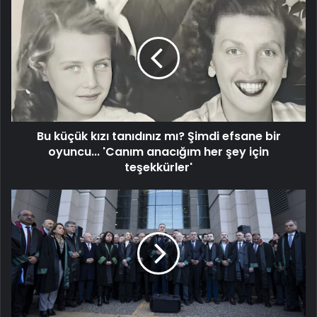
Bu
küçük
kızı
tanıdınız
mı?
Şimdi
efsane
bir
oyuncu...
Bu küçük kızı tanıdınız mı? Şimdi efsane bir
'Canım
anacığım
oyuncu... 'Canım anacığım her şey için
her
teşekkürler'
şey
için
İstanbul
teşekkürler'
Barosu
yönetimine
“terör”
fezlekesi!
Başkan
ve
yönetim
kuruluna