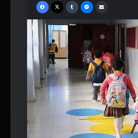
Facebook
X
Tumblr
Messenger
Email'den paylaş