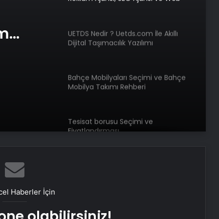
Tasarım Ajansı
am
UETDS Nedir ? Uetds.com İle Akıllı
Dijital Taşımacılık Yazılımı
e Web
Bahçe Mobilyaları Seçimi ve Bahçe
Mobilya Takımı Rehberi
Tesisat borusu Seçimi ve
Fiyatlandırması
Keçiören Halı Yıkama: Temiz ve
Sağlıklı Halılar İçin Profesyonel
Çözüm
el Haberler İçin
Ankara halı yıkama
ne olabilirsiniz!