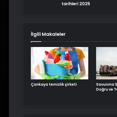
sınav
tarihleri 2025
tarihleri
2025
İlgili Makaleler
Savunma S
Çankaya temizlik şirketi
Doğru ve T