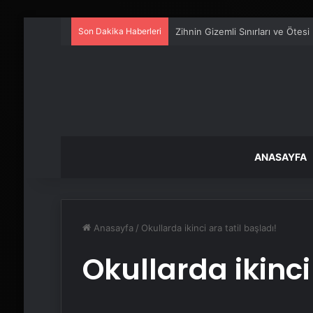
Son Dakika Haberleri
Zihnin Gizemli Sınırları ve Ötesi
ANASAYFA
Anasayfa
/
Okullarda ikinci ara tatil başladı!
Okullarda ikinci