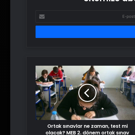
E-
posta
adresinizi
girin
Ortak
sınavlar
ne
zaman,
test
mi
olacak?
MEB
2.
Ortak sınavlar ne zaman, test mi
dönem
ortak
olacak? MEB 2. dönem ortak sınav