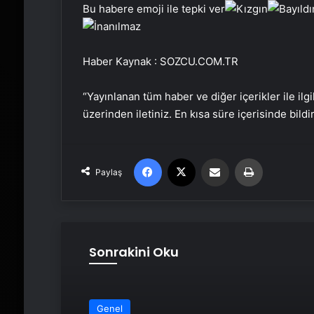
Bu habere emoji ile tepki ver
Haber Kaynak : SOZCU.COM.TR
“Yayınlanan tüm haber ve diğer içerikler ile ilgil
üzerinden iletiniz. En kısa süre içerisinde bildi
Facebook
X
Email'den paylaş
Yaz
Paylaş
Sonrakini Oku
Genel