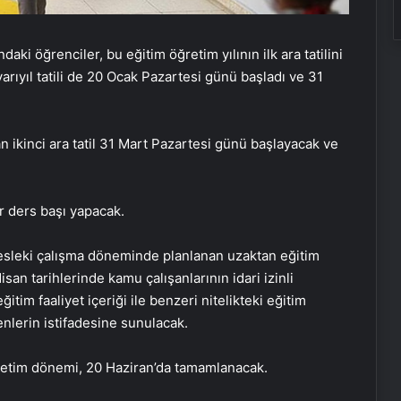
aki öğrenciler, bu eğitim öğretim yılının ilk ara tatilini
UETDS Nedir ? Uetds.com İle Akıllı
yarıyıl tatili de 20 Ocak Pazartesi günü başladı ve 31
Dijital Taşımacılık Yazılımı
 ikinci ara tatil 31 Mart Pazartesi günü başlayacak ve
Bahçe Mobilyaları Seçimi ve Bahçe
Mobilya Takımı Rehberi
ar ders başı yapacak.
Tesisat borusu Seçimi ve
Fiyatlandırması
 mesleki çalışma döneminde planlanan uzaktan eğitim
an tarihlerinde kamu çalışanlarının idari izinli
itim faaliyet içeriği ile benzeri nitelikteki eğitim
Keçiören Halı Yıkama: Temiz ve
nlerin istifadesine sunulacak.
Sağlıklı Halılar İçin Profesyonel
Çözüm
retim dönemi, 20 Haziran’da tamamlanacak.
Ankara halı yıkama