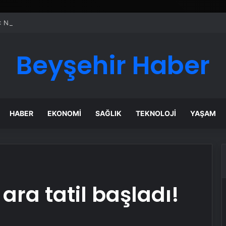
 : Nasılnedir.com
Beyşehir Haber
HABER
EKONOMI
SAĞLIK
TEKNOLOJI
YAŞAM
 ara tatil başladı!