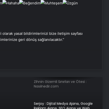
Nişantaşı Üniversitesi’nden 2026 YKS
Adaylarına Çifte Güvence: Sabit
Ücret ve Kesintisiz Burs
i olarak yasal bildirimlerinizi bize iletişim sayfası
25 Yıllık Miras Davasında Gözler
rimlerinize geri dönüş sağlanılacaktır.”
Temmuz Ayındaki Karar
Duruşmasına Çevrildi
Ortopodoloji İle Diyabetik Ayak
Yarası Tedavisi
Zihnin Gizemli Sınırları ve Ötesi :
Nasılnedir.com
Serjoy : Dijital Medya Ajansı, Google
Reklam Ajansı, SEO Ajansı ve Web