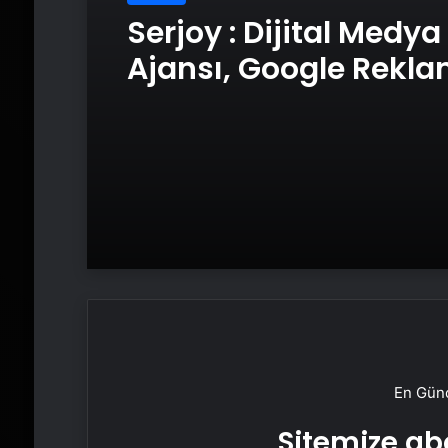
Serjoy : Dijital Medya
Ajansı, Google Rekl
Ajansı, SEO Ajansı v
Tasarım Ajansı
En Günc
Sitemize abo