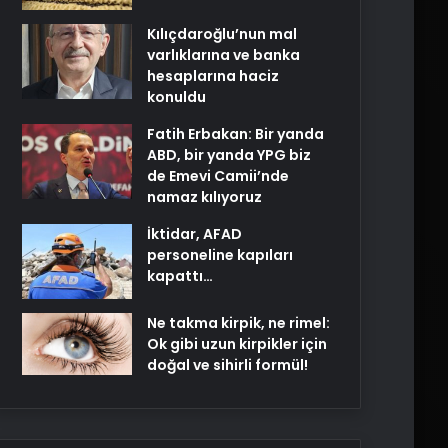
Kılıçdaroğlu’nun mal
varlıklarına ve banka
hesaplarına haciz
konuldu
Fatih Erbakan: Bir yanda
ABD, bir yanda YPG biz
de Emevi Camii’nde
namaz kılıyoruz
İktidar, AFAD
personeline kapıları
kapattı…
Ne takma kirpik, ne rimel:
Ok gibi uzun kirpikler için
doğal ve sihirli formül!