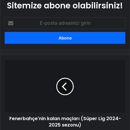
Sitemize abone olabilirsiniz!
E-
posta
adresinizi
girin
Fenerbahçe'nin
kalan
maçları
(Süper
Lig
2024-
2025
sezonu)
Fenerbahçe'nin kalan maçları (Süper Lig 2024-
2025 sezonu)