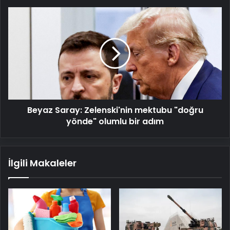
Beyaz
Saray:
Zelenski'nin
mektubu
"doğru
yönde"
olumlu
bir
adım
Beyaz Saray: Zelenski'nin mektubu "doğru
yönde" olumlu bir adım
İlgili Makaleler