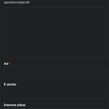
işaretlenmişlerdir
Y
o
r
u
m
*
Ad
*
E-posta
*
İnternet sitesi