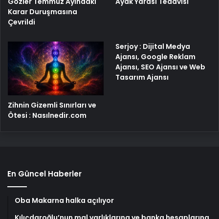
Gözler Temmuz Ayındaki
Ayak Yarası Tedavisi
Karar Duruşmasına
Çevrildi
Serjoy : Dijital Medya
Ajansı, Google Reklam
Ajansı, SEO Ajansı ve Web
Tasarım Ajansı
Zihnin Gizemli Sınırları ve
Ötesi : Nasılnedir.com
En Güncel Haberler
Oba Makarna halka açılıyor
Kılıçdaroğlu’nun mal varlıklarına ve banka hesaplarına