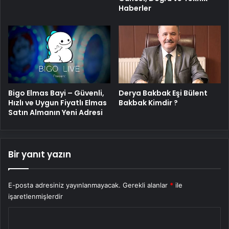
Haberler
Bigo Elmas Bayi – Güvenli,
Derya Bakbak Eşi Bülent
Hızlı ve Uygun Fiyatlı Elmas
Bakbak Kimdir ?
Satın Almanın Yeni Adresi
Bir yanıt yazın
E-posta adresiniz yayınlanmayacak.
Gerekli alanlar
*
ile
işaretlenmişlerdir
Y