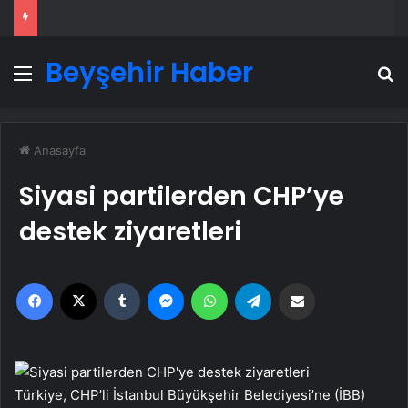
Beyşehir Haber
Menü
A
Anasayfa
Siyasi partilerden CHP’ye
destek ziyaretleri
Facebook
X
Tumblr
Messenger
WhatsApp
Telegram
Email'den paylaş
Türkiye, CHP’li İstanbul Büyükşehir Belediyesi’ne (İBB)