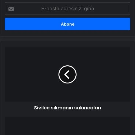
E-
posta
adresinizi
girin
Sivilce
sıkmanın
sakıncaları
Sivilce sıkmanın sakıncaları
Mars
uzay
aracı