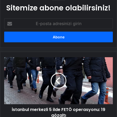
Sitemize abone olabilirsiniz!
E-
posta
adresinizi
girin
İstanbul
merkezli
5
ilde
FETÖ
operasyonu:
19
gözaltı
İstanbul merkezli 5 ilde FETÖ operasyonu: 19
gözaltı