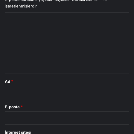
işaretlenmişlerdir
Y
o
r
u
m
*
Ad
*
E-posta
*
İnternet sitesi