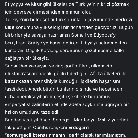
Etiyopya ve Mısır gibi ülkeler de Türkiye’nin
krizi çözmek
için devreye girmesinden memnun oldu.
Türkiye’nin bölgesel bütün sorunların çözümünde
merkezi
ülke
konumuna yükseldiği bir dönemden geçiyoruz. Bugün
birbirleriyle savaşa hazırlanan Somali ve Etiyopya’yı
barıştıran, Suriye’ye barışı getiren, Libya’yı bölünmekten
kurtaran, Dağlık Karabağ sorununun çözülmesine katkı
sağlayan bir ülkeyiz.
Sudan’dan yansıyan sevinç görüntüleri, ülkemizin
uluslararası arenadaki güçlü liderliğini, Afrika ülkeleri ile
kazankazan
prensibiyle kurduğu ilişkilerin başarısını
tasdikledi. Ancak bütün bunların dışında ve hepsinden
daha önemlisi yıllardır çeşitli şekillere bürünmüş
emperyalist zalimlerin elinde adeta soykırıma uğrayan bir
halkın umudunu tazeledi.
Bundan yedi yıl önce, Senegal- Moritanya-Mali ziyaretini
takip ettiğim Cumhurbaşkanı
Erdoğan’
ı
“sömürgecilikten
arınmanın lideri”
olarak tanımlamıştım.