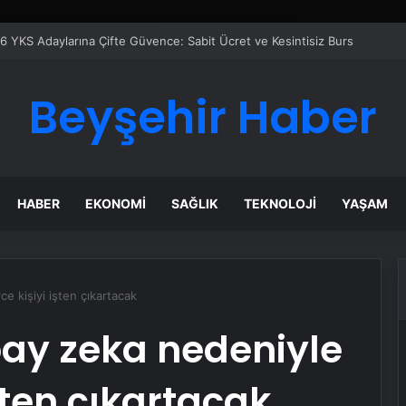
er Temmuz Ayındaki Karar Duruşmasına Çevrildi
Beyşehir Haber
HABER
EKONOMI
SAĞLIK
TEKNOLOJI
YAŞAM
e kişiyi işten çıkartacak
ay zeka nedeniyle
işten çıkartacak