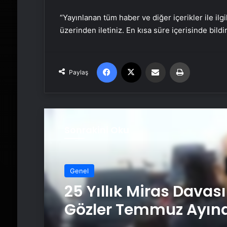
“Yayınlanan tüm haber ve diğer içerikler ile ilgil
üzerinden iletiniz. En kısa süre içerisinde bildi
Facebook
X
Email'den paylaş
Yaz
Paylaş
Sonrakini Oku
Genel
25 Yıllık Miras Davas
Gözler Temmuz Ayın