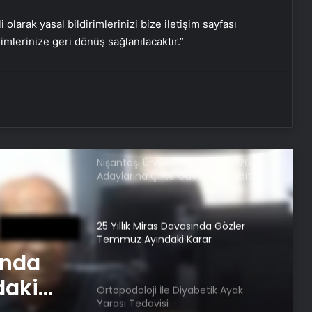
Fiyatlandırması
i olarak yasal bildirimlerinizi bize iletişim sayfası
rimlerinize geri dönüş sağlanılacaktır.”
Keçiören Halı Yıkama: Temiz ve
Sağlıklı Halılar İçin Profesyonel
Çözüm
Ankara halı yıkama
Nişantaşı Üniversitesi’nden 2026 YKS
Adaylarına Çifte Güvence: Sabit
Ücret ve Kesintisiz Burs
25 Yıllık Miras Davasında Gözler
Temmuz Ayındaki Karar
Duruşmasına Çevrildi
ında
daki
Ortopodoloji İle Diyabetik Ayak
Yarası Tedavisi