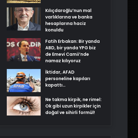
Kılıçdaroğlu’nun mal
varlıklarına ve banka
hesaplarına haciz
konuldu
Fatih Erbakan: Bir yanda
ABD, bir yanda YPG biz
de Emevi Camii’nde
namaz kılıyoruz
İktidar, AFAD
personeline kapıları
kapattı…
Ne takma kirpik, ne rimel:
Ok gibi uzun kirpikler için
doğal ve sihirli formül!