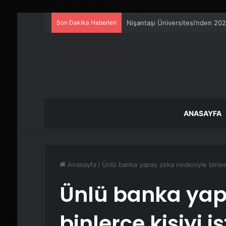
Son Dakika Haberleri
25 Yıllık Miras Davasında Gözl
ANASAYFA
Anasayfa
/
Ünlü banka yapay zeka nedeniyle binlerc
Ünlü banka yap
binlerce kişiyi 