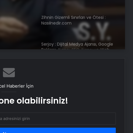
Zihnin Gizemli Sınırları ve Ötesi :
Nasılnedir.com
Serjoy : Dijital Medya Ajansı, Google
Reklam Ajansı, SEO Ajansı ve Web
Tasarım Ajansı
UETDS Nedir ? Uetds.com İle Akıllı
Dijital Taşımacılık Yazılımı
el Haberler İçin
Bahçe Mobilyaları Seçimi ve Bahçe
ne olabilirsiniz!
Mobilya Takımı Rehberi
Tesisat borusu Seçimi ve
Fiyatlandırması