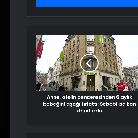
girin
Anne,
otelin
penceresinden
6
aylık
bebeğini
aşağı
fırlattı:
Sebebi
Anne, otelin penceresinden 6 aylık
ise
kan
bebeğini aşağı fırlattı: Sebebi ise kan
dondurdu
dondurdu