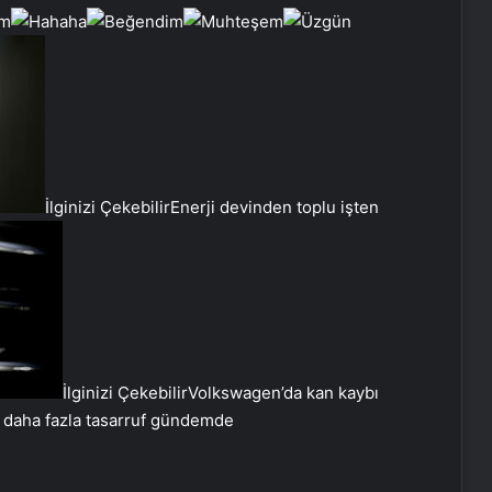
İlginizi Çekebilir
Enerji devinden toplu işten
UETDS Nedir ? Uetds.com İle Akıllı
Dijital Taşımacılık Yazılımı
Bahçe Mobilyaları Seçimi ve Bahçe
İlginizi Çekebilir
Volkswagen’da kan kaybı
Mobilya Takımı Rehberi
di daha fazla tasarruf gündemde
Tesisat borusu Seçimi ve