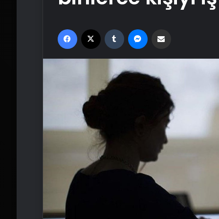
Facebook
X
Tumblr
Messenger
Email'den paylaş