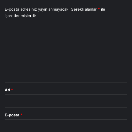
E-posta adresiniz yayınlanmayacak.
Gerekli alanlar
*
ile
işaretlenmişlerdir
Y
o
r
u
m
*
Ad
*
E-posta
*