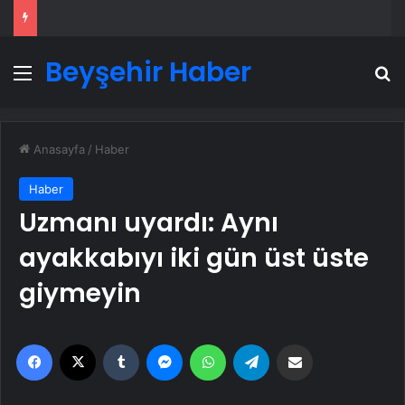
Beyşehir Haber
Menü
A
Anasayfa
/
Haber
Haber
Uzmanı uyardı: Aynı
ayakkabıyı iki gün üst üste
giymeyin
Facebook
X
Tumblr
Messenger
WhatsApp
Telegram
Email'den paylaş