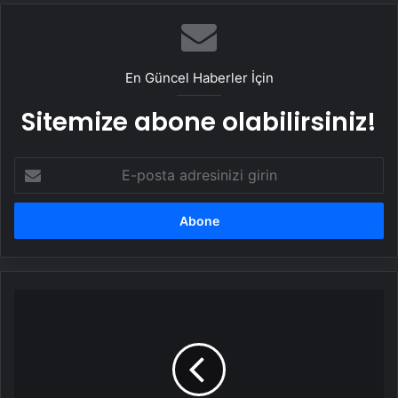
En Güncel Haberler İçin
Sitemize abone olabilirsiniz!
E-
posta
adresinizi
girin
Nefes
almakta
zorlanıyorsanız
sebebi
bu
olabilir!