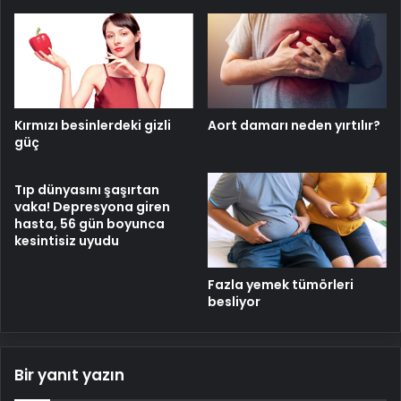
Kırmızı besinlerdeki gizli
Aort damarı neden yırtılır?
güç
Tıp dünyasını şaşırtan
vaka! Depresyona giren
hasta, 56 gün boyunca
kesintisiz uyudu
Fazla yemek tümörleri
besliyor
Bir yanıt yazın