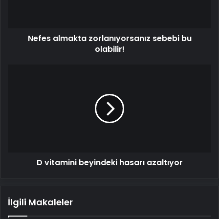
Nefes almakta zorlanıyorsanız sebebi bu
olabilir!
D
vitamini
beyindeki
hasarı
azaltıyor
D vitamini beyindeki hasarı azaltıyor
İlgili Makaleler