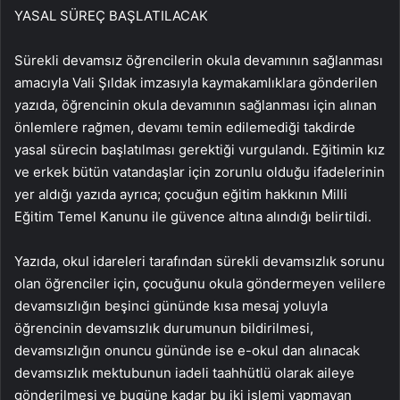
YASAL SÜREÇ BAŞLATILACAK
Sürekli devamsız öğrencilerin okula devamının sağlanması
amacıyla Vali Şıldak imzasıyla kaymakamlıklara gönderilen
yazıda, öğrencinin okula devamının sağlanması için alınan
önlemlere rağmen, devamı temin edilemediği takdirde
yasal sürecin başlatılması gerektiği vurgulandı. Eğitimin kız
ve erkek bütün vatandaşlar için zorunlu olduğu ifadelerinin
yer aldığı yazıda ayrıca; çocuğun eğitim hakkının Milli
Eğitim Temel Kanunu ile güvence altına alındığı belirtildi.
Yazıda, okul idareleri tarafından sürekli devamsızlık sorunu
olan öğrenciler için, çocuğunu okula göndermeyen velilere
devamsızlığın beşinci gününde kısa mesaj yoluyla
öğrencinin devamsızlık durumunun bildirilmesi,
devamsızlığın onuncu gününde ise e-okul dan alınacak
devamsızlık mektubunun iadeli taahhütlü olarak aileye
gönderilmesi ve bugüne kadar bu iki işlemi yapmayan