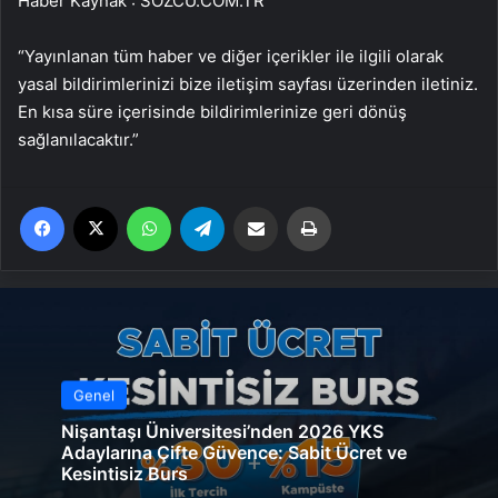
Haber Kaynak : SOZCU.COM.TR
“Yayınlanan tüm haber ve diğer içerikler ile ilgili olarak
yasal bildirimlerinizi bize iletişim sayfası üzerinden iletiniz.
En kısa süre içerisinde bildirimlerinize geri dönüş
sağlanılacaktır.”
Facebook
X
WhatsApp
Telegram
Email'den paylaş
Yaz
Genel
Nişantaşı Üniversitesi’nden 2026 YKS
Adaylarına Çifte Güvence: Sabit Ücret ve
Kesintisiz Burs