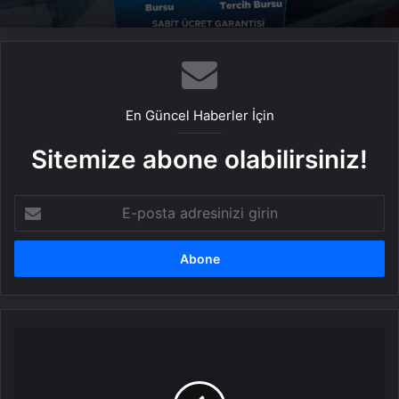
En Güncel Haberler İçin
Sitemize abone olabilirsiniz!
E-
posta
adresinizi
girin
Gıda
zehirlenmelerinde
artış
yaşanıyor!