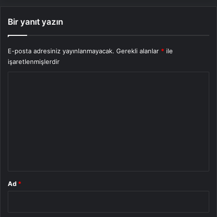
Bir yanıt yazın
E-posta adresiniz yayınlanmayacak.
Gerekli alanlar
*
ile
işaretlenmişlerdir
Y
o
r
u
m
*
Ad
*