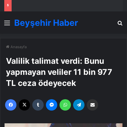
Beyşehir Haber
Menü
A
Anasayfa
Valilik talimat verdi: Bunu
yapmayan veliler 11 bin 977
TL ceza ödeyecek
Facebook
X
Tumblr
Messenger
WhatsApp
Telegram
Email'den paylaş