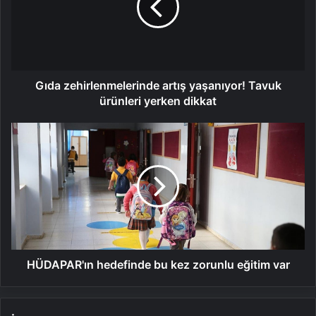
Tavuk
ürünleri
yerken
dikkat
Gıda zehirlenmelerinde artış yaşanıyor! Tavuk
ürünleri yerken dikkat
HÜDAPAR'ın
hedefinde
bu
kez
zorunlu
eğitim
var
HÜDAPAR'ın hedefinde bu kez zorunlu eğitim var