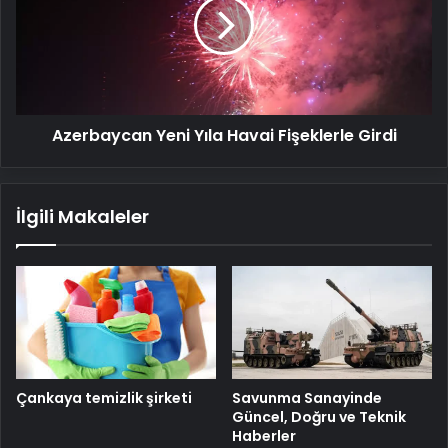
Havai
Fişeklerle
Girdi
Azerbaycan Yeni Yıla Havai Fişeklerle Girdi
İlgili Makaleler
Savunma Sanayinde
Çankaya temizlik şirketi
Güncel, Doğru ve Teknik
Haberler