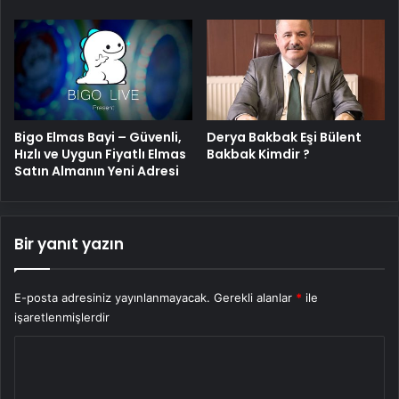
Bigo Elmas Bayi – Güvenli,
Derya Bakbak Eşi Bülent
Hızlı ve Uygun Fiyatlı Elmas
Bakbak Kimdir ?
Satın Almanın Yeni Adresi
Bir yanıt yazın
E-posta adresiniz yayınlanmayacak.
Gerekli alanlar
*
ile
işaretlenmişlerdir
Y
o