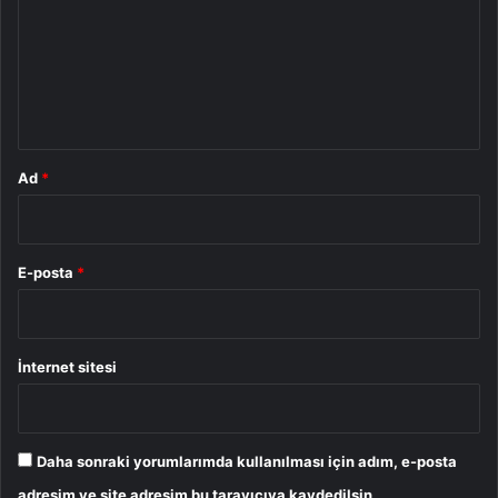
r
u
m
*
Ad
*
E-posta
*
İnternet sitesi
Daha sonraki yorumlarımda kullanılması için adım, e-posta
adresim ve site adresim bu tarayıcıya kaydedilsin.