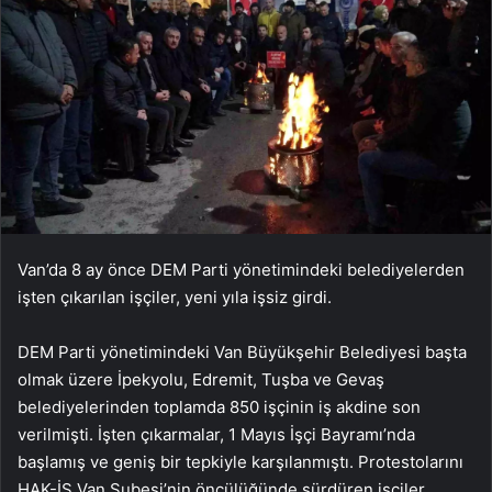
Van’da 8 ay önce DEM Parti yönetimindeki belediyelerden
işten çıkarılan işçiler, yeni yıla işsiz girdi.
DEM Parti yönetimindeki Van Büyükşehir Belediyesi başta
olmak üzere İpekyolu, Edremit, Tuşba ve Gevaş
belediyelerinden toplamda 850 işçinin iş akdine son
verilmişti. İşten çıkarmalar, 1 Mayıs İşçi Bayramı’nda
başlamış ve geniş bir tepkiyle karşılanmıştı. Protestolarını
HAK-İŞ Van Şubesi’nin öncülüğünde sürdüren işçiler,