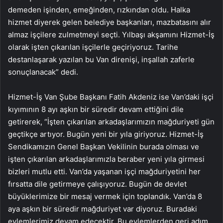
demeden işinden, emeğinden, rızkından oldu. Halka
hizmet diyerek gelen belediye başkanları, mazbatasını alır
almaz işçilere zulmetmeyi seçti. Yılbaşı akşamını Hizmet-İş
olarak işten çıkarılan işçilerle geçiriyoruz. Tarihe
destanlaşarak yazılan bu Van direnişi, inşallah zaferle
sonuçlanacak” dedi.
Hizmet-İş Van Şube Başkanı Fatih Akdeniz ise Van’daki işçi
kıyımının 8 ayı aşkın bir süredir devam ettiğini dile
getirerek, “İşten çıkarılan arkadaşlarımızın mağduriyeti gün
geçtikçe artıyor. Bugün yeni bir yıla giriyoruz. Hizmet-İş
Sendikamızın Genel Başkan Vekilinin burada olması ve
işten çıkarılan arkadaşlarımızla beraber yeni yıla girmesi
bizleri mutlu etti. Van’da yaşanan işçi mağduriyetini her
fırsatta dile getirmeye çalışıyoruz. Bugün de devlet
büyüklerimize bir mesaj vermek için toplandık. Van’da 8
aya aşkın bir süredir mağduriyet var diyoruz. Buradaki
eylemlerimiz devam edecektir. Bu eylemlerden geri adım