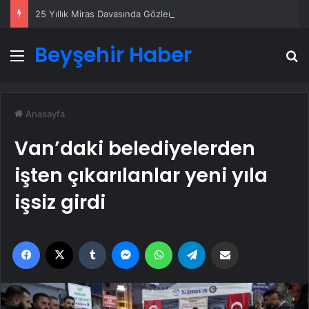
25 Yıllık Miras Davasında Gözler Temmuz Ayındaki Karar Duruşmasına Çevrildi
Beyşehir Haber
Menü
A
Anasayfa
Van’daki belediyelerden
işten çıkarılanlar yeni yıla
işsiz girdi
Facebook
X
Tumblr
Messenger
WhatsApp
Telegram
Email'den paylaş