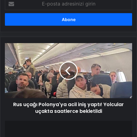
E-
posta
adresinizi
girin
Rus
uçağı
Polonya'ya
acil
iniş
yaptı!
Yolcular
uçakta
saatlerce
Rus uçağı Polonya'ya acil iniş yaptı! Yolcular
bekletildi
uçakta saatlerce bekletildi
Anadolu
Karate
Ligi'nde