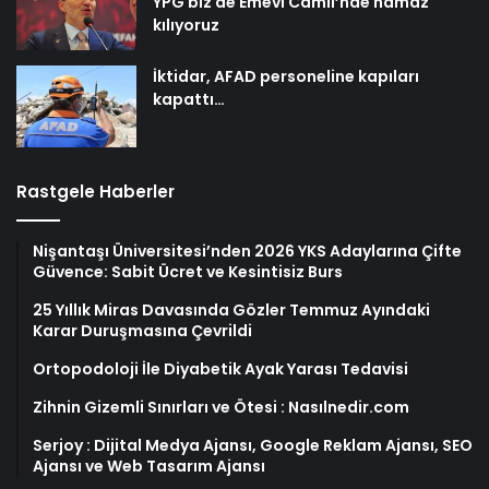
YPG biz de Emevi Camii’nde namaz
kılıyoruz
İktidar, AFAD personeline kapıları
kapattı…
Rastgele Haberler
Nişantaşı Üniversitesi’nden 2026 YKS Adaylarına Çifte
Güvence: Sabit Ücret ve Kesintisiz Burs
25 Yıllık Miras Davasında Gözler Temmuz Ayındaki
Karar Duruşmasına Çevrildi
Ortopodoloji İle Diyabetik Ayak Yarası Tedavisi
Zihnin Gizemli Sınırları ve Ötesi : Nasılnedir.com
Serjoy : Dijital Medya Ajansı, Google Reklam Ajansı, SEO
Ajansı ve Web Tasarım Ajansı