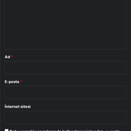
o
r
u
m
*
Ad
*
E-posta
*
İnternet sitesi