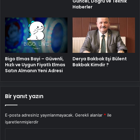
Güncel, Doğru ve Teknik
Haberler
Bigo Elmas Bayi – Güvenli,
Derya Bakbak Eşi Bülent
Hızlı ve Uygun Fiyatlı Elmas
Bakbak Kimdir ?
Satın Almanın Yeni Adresi
Bir yanıt yazın
E-posta adresiniz yayınlanmayacak.
Gerekli alanlar
*
ile
işaretlenmişlerdir
Y