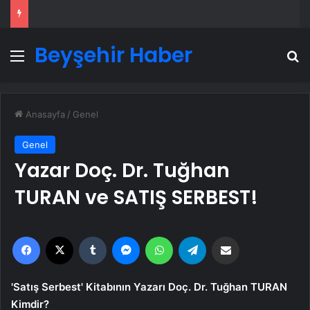
Beyşehir Haber
Menü
A
Anasayfa
/
Genel
Genel
Yazar Doç. Dr. Tuğhan
TURAN ve SATIŞ SERBEST!
Facebook
X
Tumblr
Messenger
WhatsApp
Telegram
Email'den paylaş
'Satış Serbest' Kitabının Yazarı Doç. Dr. Tuğhan TURAN
Kimdir?