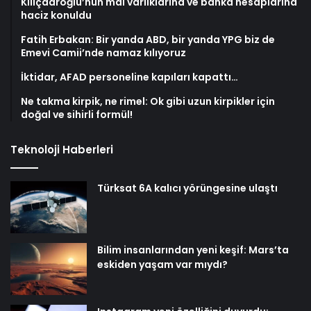
Kılıçdaroğlu’nun mal varlıklarına ve banka hesaplarına
haciz konuldu
Fatih Erbakan: Bir yanda ABD, bir yanda YPG biz de
Emevi Camii’nde namaz kılıyoruz
İktidar, AFAD personeline kapıları kapattı…
Ne takma kirpik, ne rimel: Ok gibi uzun kirpikler için
doğal ve sihirli formül!
Teknoloji Haberleri
Türksat 6A kalıcı yörüngesine ulaştı
Bilim insanlarından yeni keşif: Mars’ta
eskiden yaşam var mıydı?