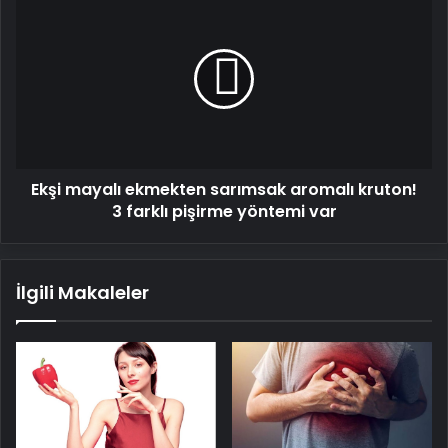
mayalı
ekmekten
sarımsak
aromalı
kruton!
3
farklı
pişirme
Ekşi mayalı ekmekten sarımsak aromalı kruton!
yöntemi
var
3 farklı pişirme yöntemi var
İlgili Makaleler