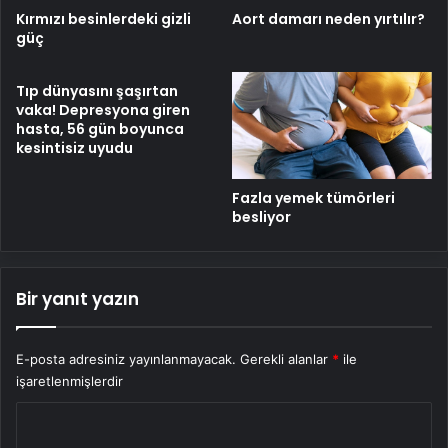
Kırmızı besinlerdeki gizli
Aort damarı neden yırtılır?
güç
Tıp dünyasını şaşırtan
vaka! Depresyona giren
hasta, 56 gün boyunca
kesintisiz uyudu
Fazla yemek tümörleri
besliyor
Bir yanıt yazın
E-posta adresiniz yayınlanmayacak.
Gerekli alanlar
*
ile
işaretlenmişlerdir
Y
o