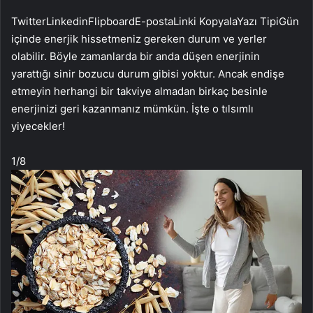
Twitter
Linkedin
Flipboard
E-posta
Linki Kopyala
Yazı Tipi
Gün
içinde enerjik hissetmeniz gereken durum ve yerler
olabilir. Böyle zamanlarda bir anda düşen enerjinin
yarattığı sinir bozucu durum gibisi yoktur. Ancak endişe
etmeyin herhangi bir takviye almadan birkaç besinle
enerjinizi geri kazanmanız mümkün. İşte o tılsımlı
yiyecekler!
1
/8