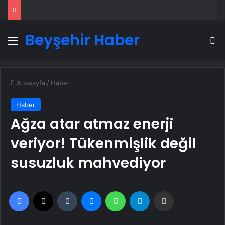
Beyşehir Haber
Menü
A
Anasayfa
/
Haber
Haber
Ağza atar atmaz enerji
veriyor! Tükenmişlik değil
susuzluk mahvediyor
Facebook
X
Tumblr
Messenger
WhatsApp
Telegram
Email'den paylaş