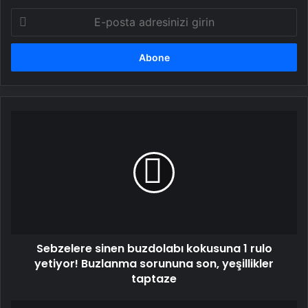
E-
posta
adresinizi
girin
Sebzelere
sinen
buzdolabı
kokusuna
1
rulo
yetiyor!
Buzlanma
sorununa
Sebzelere sinen buzdolabı kokusuna 1 rulo
son,
yeşillikler
yetiyor! Buzlanma sorununa son, yeşillikler
taptaze
taptaze
Ekşi