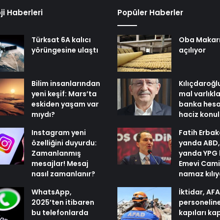
ji Haberleri
Popüler Haberler
Türksat 6A kalıcı
Oba Makar
yörüngesine ulaştı
açılıyor
Bilim insanlarından
Kılıçdaroğl
yeni keşif: Mars’ta
mal varlıkl
eskiden yaşam var
banka hesa
mıydı?
haciz konu
Instagram yeni
Fatih Erbak
özelliğini duyurdu:
yanda ABD,
Zamanlanmış
yanda YPG 
mesajlar! Mesaj
Emevi Cami
nasıl zamanlanır?
namaz kılı
WhatsApp,
İktidar, AF
2025’ten itibaren
personelin
bu telefonlarda
kapıları ka