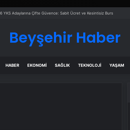
er Temmuz Ayındaki Karar Duruşmasına Çevrildi
Beyşehir Haber
HABER
EKONOMI
SAĞLIK
TEKNOLOJI
YAŞAM