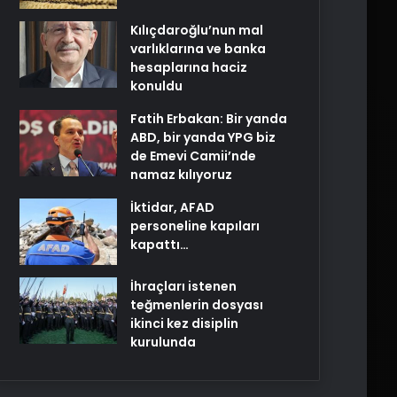
Kılıçdaroğlu’nun mal
varlıklarına ve banka
hesaplarına haciz
konuldu
Fatih Erbakan: Bir yanda
ABD, bir yanda YPG biz
de Emevi Camii’nde
namaz kılıyoruz
İktidar, AFAD
personeline kapıları
kapattı…
İhraçları istenen
teğmenlerin dosyası
ikinci kez disiplin
kurulunda