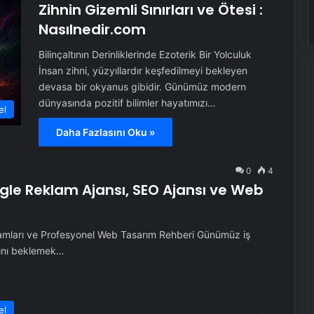
Zihnin Gizemli Sınırları ve Ötesi :
Nasılnedir.com
Bilinçaltının Derinliklerinde Ezoterik Bir Yolculuk
İnsan zihni, yüzyıllardır keşfedilmeyi bekleyen
devasa bir okyanus gibidir. Günümüz modern
dünyasında pozitif bilimler hayatımızı…
el
Daha Fazlasını Oku »
0
4
oogle Reklam Ajansı, SEO Ajansı ve Web
lamları ve Profesyonel Web Tasarım Rehberi Günümüz iş
sını beklemek…
el