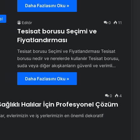
Daha Fazlasını Oku »
el
Editör
0
11
Tesisat borusu Seçimi ve
Fiyatlandırması
Tesisat borusu Seçimi ve Fiyatlandırması Tesisat
borusu nedir ve nerelerde kullanılır Tesisat borusu,
suda veya diğer akışkanların güvenli ve verimli…
Daha Fazlasını Oku »
0
4
ağlıklı Halılar İçin Profesyonel Çözüm
ar, evlerimizin ve iş yerlerimizin en önemli dekoratif