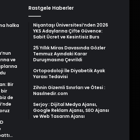
Rastgele Haberler
Nişantaşı Üniversitesi’nden 2026
na halka
YKS Adaylarına Çifte Güvence:
Sabit Ücret ve Kesintisiz Burs
25 Yıllık Miras Davasında Gözler
u’nun
Temmuz Ayındaki Karar
arına ve
Duruşmasına Çevrildi
plarına
Ortopodoloji İle Diyabetik Ayak
ldu
Yarası Tedavisi
an: Bir
Zihnin Gizemli Sınırları ve Ötesi :
 bir
Nasılnedir.com
biz de
i’nde
Serjoy : Dijital Medya Ajansı,
Google Reklam Ajansı, SEO Ajansı
yoruz
ve Web Tasarım Ajansı
AD
e
pattı…