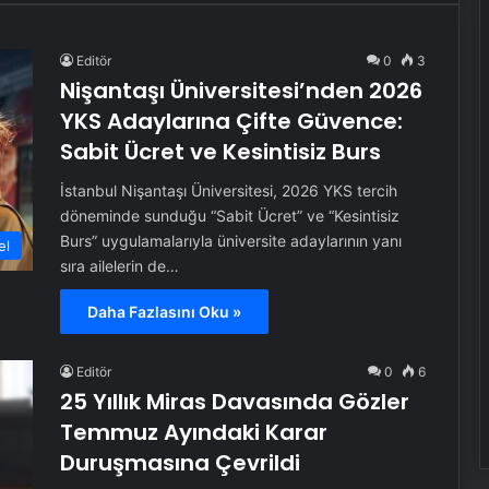
Editör
0
3
Nişantaşı Üniversitesi’nden 2026
YKS Adaylarına Çifte Güvence:
Sabit Ücret ve Kesintisiz Burs
İstanbul Nişantaşı Üniversitesi, 2026 YKS tercih
döneminde sunduğu “Sabit Ücret” ve “Kesintisiz
Burs” uygulamalarıyla üniversite adaylarının yanı
el
sıra ailelerin de…
Daha Fazlasını Oku »
Editör
0
6
25 Yıllık Miras Davasında Gözler
Temmuz Ayındaki Karar
Duruşmasına Çevrildi