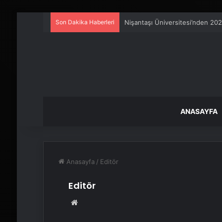
Son Dakika Haberleri
25 Yıllık Miras Davasında Gözl
ANASAYFA
Anasayfa
/
Editör
Editör
Web
sitesi