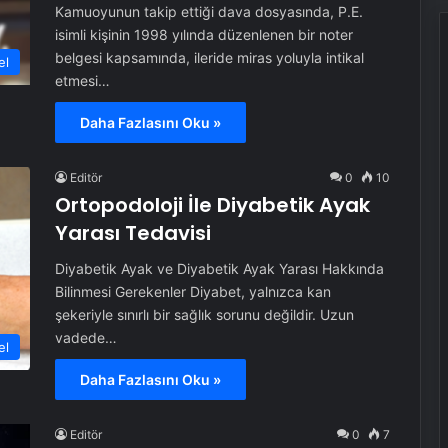
Kamuoyunun takip ettiği dava dosyasında, P.E.
isimli kişinin 1998 yılında düzenlenen bir noter
belgesi kapsamında, ileride miras yoluyla intikal
el
etmesi…
Daha Fazlasını Oku »
Editör
0
10
Ortopodoloji İle Diyabetik Ayak
Yarası Tedavisi
Diyabetik Ayak ve Diyabetik Ayak Yarası Hakkında
Bilinmesi Gerekenler Diyabet, yalnızca kan
şekeriyle sınırlı bir sağlık sorunu değildir. Uzun
vadede…
el
Daha Fazlasını Oku »
Editör
0
7