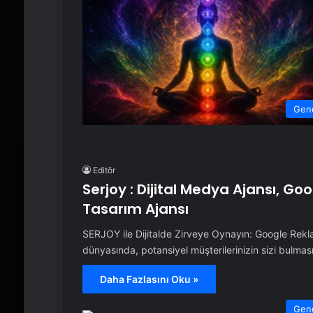
Gen
Editör
Serjoy : Dijital Medya Ajansı, G
Tasarım Ajansı
SERJOY ile Dijitalde Zirveye Oynayın: Google Rek
dünyasında, potansiyel müşterilerinizin sizi bulma
Daha Fazlasını Oku »
Gen