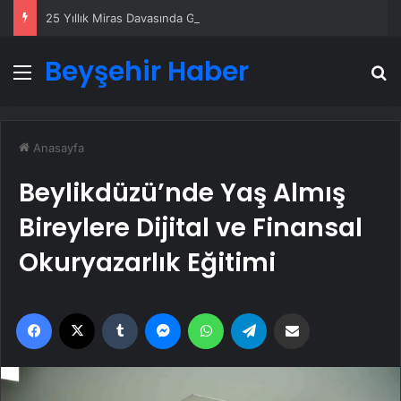
25 Yıllık Miras Davasında Gözler Temmuz Ayındaki Karar Duruşmasına Çevrildi
Beyşehir Haber
Menü
A
Anasayfa
Beylikdüzü’nde Yaş Almış
Bireylere Dijital ve Finansal
Okuryazarlık Eğitimi
Facebook
X
Tumblr
Messenger
WhatsApp
Telegram
Email'den paylaş