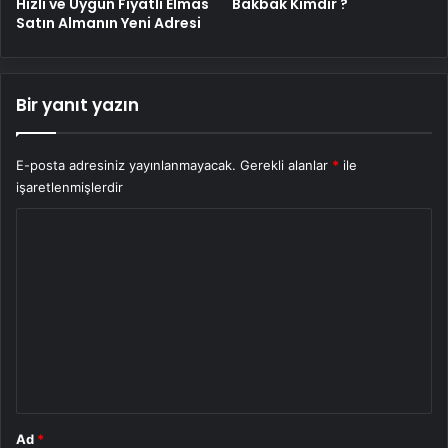
Hızlı ve Uygun Fiyatlı Elmas
Bakbak Kimdir ?
Satın Almanın Yeni Adresi
Bir yanıt yazın
E-posta adresiniz yayınlanmayacak.
Gerekli alanlar
*
ile
işaretlenmişlerdir
Y
o
r
u
m
*
Ad
*