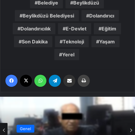
Belediye
Beylikdüzü
Beylikdüzü Belediyesi
Dolandırıcı
Dolandırıcılık
E-Devlet
Eğitim
Son Dakika
Teknoloji
Yaşam
Yerel
Facebook
X
WhatsApp
Telegram
Email'den paylaş
Yaz
Genel