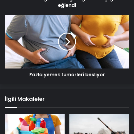
eğlendi
Fazla
yemek
tümörleri
besliyor
Fazla yemek tümörleri besliyor
İlgili Makaleler