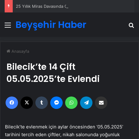
25 Yıllık Miras Davasında Gözler Temmuz Ayındaki Karar Duruşmasına Çevrildi
Beyşehir Haber
Menü
A
Anasayfa
Bilecik’te 14 Çift
05.05.2025’te Evlendi
Facebook
X
Tumblr
Messenger
WhatsApp
Telegram
Email'den paylaş
Bilecik’te evlenmek için aylar öncesinden ‘05.05.2025’
tarihini tercih eden çiftler, nikah salonunda yoğunluk