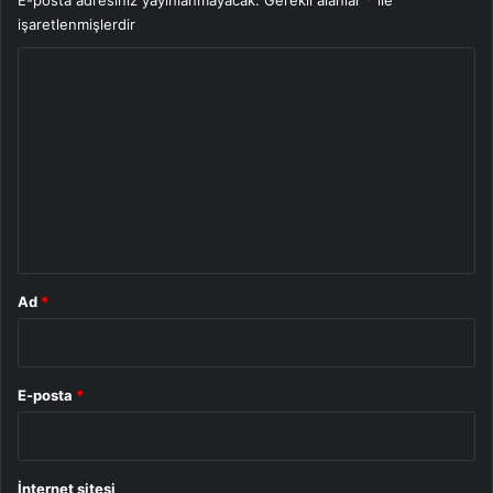
işaretlenmişlerdir
Y
o
r
u
m
*
Ad
*
E-posta
*
İnternet sitesi