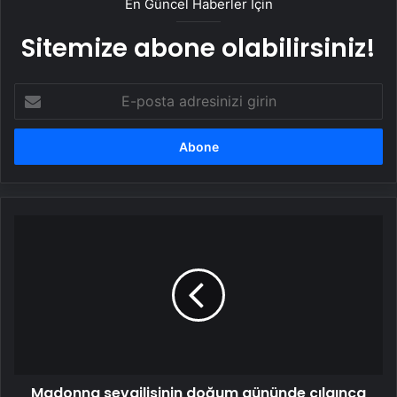
En Güncel Haberler İçin
Sitemize abone olabilirsiniz!
E-
posta
adresinizi
girin
Madonna
sevgilisinin
doğum
gününde
çılgınca
eğlendi
Madonna sevgilisinin doğum gününde çılgınca