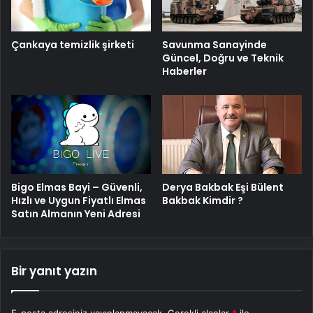
Savunma Sanayinde
Çankaya temizlik şirketi
Güncel, Doğru ve Teknik
Haberler
Bigo Elmas Bayi – Güvenli,
Derya Bakbak Eşi Bülent
Hızlı ve Uygun Fiyatlı Elmas
Bakbak Kimdir ?
Satın Almanın Yeni Adresi
Bir yanıt yazın
E-posta adresiniz yayınlanmayacak.
Gerekli alanlar
*
ile