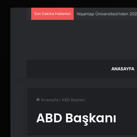
Son Dakika Haberleri
Nişantaşı Üniversitesi’nden 202
ANASAYFA
Anasayfa
/
ABD Başkanı
ABD Başkanı