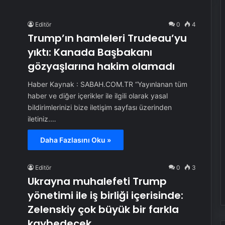
Editör
0
4
Trump’ın hamleleri Trudeau’yu
yıktı: Kanada Başbakanı
gözyaşlarına hakim olamadı
Haber Kaynak : SABAH.COM.TR “Yayınlanan tüm
haber ve diğer içerikler ile ilgili olarak yasal
bildirimlerinizi bize iletişim sayfası üzerinden
iletiniz.…
Daha Fazlasını Oku »
Editör
0
3
Ukrayna muhalefeti Trump
yönetimi ile iş birliği içerisinde:
Zelenskiy çok büyük bir farkla
kaybedecek