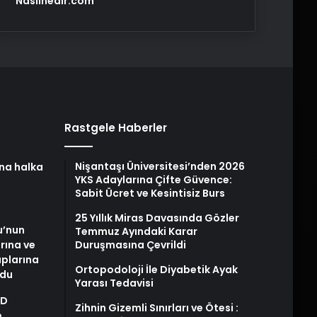
Nasılnedir.com
Rastgele Haberler
Nişantaşı Üniversitesi’nden 2026
na halka
YKS Adaylarına Çifte Güvence:
Sabit Ücret ve Kesintisiz Burs
25 Yıllık Miras Davasında Gözler
u’nun
Temmuz Ayındaki Karar
arına ve
Duruşmasına Çevrildi
plarına
Ortopodoloji İle Diyabetik Ayak
ldu
Yarası Tedavisi
AD
Zihnin Gizemli Sınırları ve Ötesi :
e