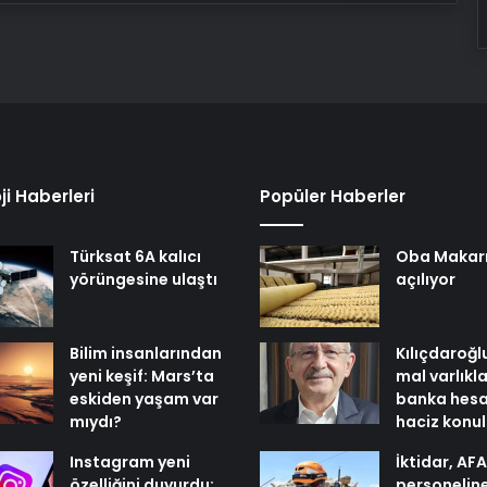
ji Haberleri
Popüler Haberler
Türksat 6A kalıcı
Oba Makar
yörüngesine ulaştı
açılıyor
Bilim insanlarından
Kılıçdaroğl
yeni keşif: Mars’ta
mal varlıkl
eskiden yaşam var
banka hesa
mıydı?
haciz konu
Instagram yeni
İktidar, AF
özelliğini duyurdu:
personelin