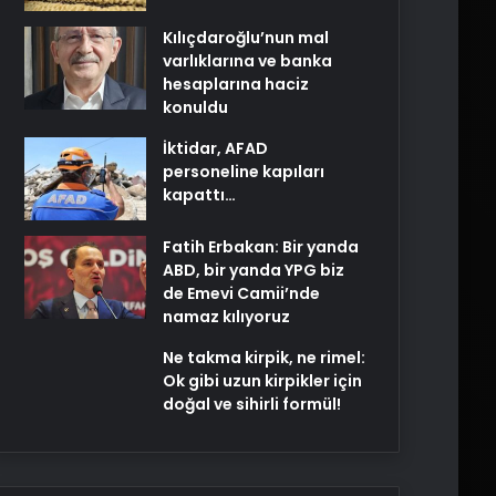
Kılıçdaroğlu’nun mal
varlıklarına ve banka
hesaplarına haciz
konuldu
İktidar, AFAD
personeline kapıları
kapattı…
Fatih Erbakan: Bir yanda
ABD, bir yanda YPG biz
de Emevi Camii’nde
namaz kılıyoruz
Ne takma kirpik, ne rimel:
Ok gibi uzun kirpikler için
doğal ve sihirli formül!