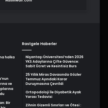
Nasılnedir.com
Rastgele Haberler
Nişantaşı Üniversitesi’nden 2026
na halka
YKS Adaylarına Çifte Güvence:
Sabit Ücret ve Kesintisiz Burs
25 Yıllık Miras Davasında Gözler
u’nun
Temmuz Ayındaki Karar
arına ve
Duruşmasına Çevrildi
plarına
Ortopodoloji İle Diyabetik Ayak
ldu
Yarası Tedavisi
an: Bir
Zihnin Gizemli Sınırları ve Ötesi :
 bir