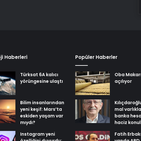
ji Haberleri
Popüler Haberler
Türksat 6A kalıcı
Oba Makar
yörüngesine ulaştı
açılıyor
Bilim insanlarından
Kılıçdaroğl
yeni keşif: Mars’ta
mal varlıkl
eskiden yaşam var
banka hesa
mıydı?
haciz konu
Instagram yeni
Fatih Erbak
özelliğini duyurdu:
yanda ABD,