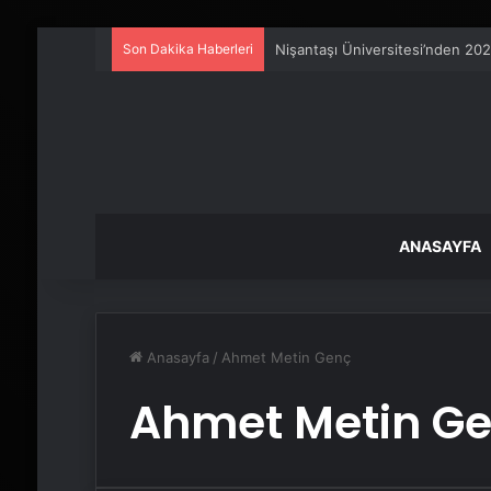
Son Dakika Haberleri
Nişantaşı Üniversitesi’nden 202
ANASAYFA
Anasayfa
/
Ahmet Metin Genç
Ahmet Metin G