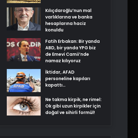
Kılıçdaroğlu’nun mal
varlıklarına ve banka
hesaplarına haciz
konuldu
Fatih Erbakan: Bir yanda
ABD, bir yanda YPG biz
de Emevi Camii’nde
namaz kılıyoruz
İktidar, AFAD
personeline kapıları
kapattı…
Ne takma kirpik, ne rimel:
Ok gibi uzun kirpikler için
doğal ve sihirli formül!