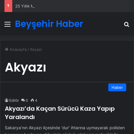
25 Yıllık Miras Davasında Gözler Temmuz Ayındaki Karar Duruşmasına Çevrildi
Beyşehir Haber
Menü
A
Anasayfa
/
Akyazı
Akyazı
Haber
Editör
0
4
Akyazı’da Kaçan Sürücü Kaza Yapıp
Yaralandı
Sakarya’nın Akyazı ilçesinde ‘dur’ ihtarına uymayarak polisten