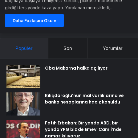
kaçmaya başlayan ehliyetsiz sürücü, plakasız motosikletle
girdiği ters yönde kaza yaptı. Yaralanan motosikletli,…
Daha Fazlasını Oku »
Popüler
Son
Yorumlar
Oba Makarna halka açılıyor
Kılıçdaroğlu’nun mal varlıklarına ve
banka hesaplarına haciz konuldu
Fatih Erbakan: Bir yanda ABD, bir
yanda YPG biz de Emevi Camii’nde
namaz kılıyoruz