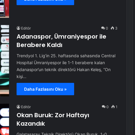
Editör
0
3
Adanaspor, Ümraniyespor ile
Berabere Kaldı
Trendyol 1. Lig’in 25. haftasında sahasında Central
Hospital Ümraniyespor ile 1-1 berabere kalan
Adanaspor’un teknik direktörü Hakan Keleş, “On
kişi…
Daha Fazlasını Oku »
Editör
0
1
Okan Buruk: Zor Haftayı
Kazandık
Galatasaray Teknik Direktörü Okan Buruk, 1-0