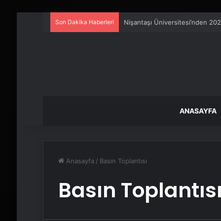
Son Dakika Haberleri
Nişantaşı Üniversitesi’nden 202
ANASAYFA
Anasayfa
/
Basın Toplantısı
Basın Toplantıs