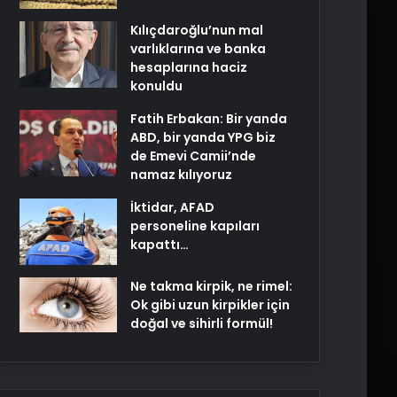
Kılıçdaroğlu’nun mal
varlıklarına ve banka
hesaplarına haciz
konuldu
Fatih Erbakan: Bir yanda
ABD, bir yanda YPG biz
de Emevi Camii’nde
namaz kılıyoruz
İktidar, AFAD
personeline kapıları
kapattı…
Ne takma kirpik, ne rimel:
Ok gibi uzun kirpikler için
doğal ve sihirli formül!