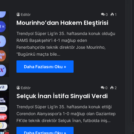
Editör
0
1
Mourinho’dan Hakem Eleştirisi
Trendyol Süper Lig’in 35. haftasında konuk olduğu
RAMS Başakşehir’i 4-1 mağlup eden
Fenerbahçe’de teknik direktör Jose Mourinho,
“Bugünkü maçta bile…
Daha Fazlasını Oku »
Editör
0
2
Selçuk İnan İstifa Sinyali Verdi
Trendyol Süper Lig’in 35. haftasında konuk ettiği
Corendon Alanyaspor’a 1-0 mağlup olan Gaziantep
FK’de teknik direktör Selçuk İnan, futbolda iniş…
Daha Fazlasını Oku »