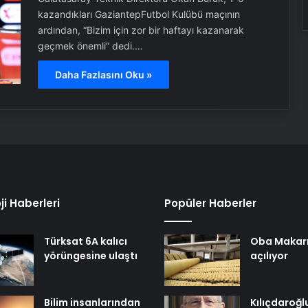
kazandıkları GaziantepFutbol Kulübü maçının
ardından, “Bizim için zor bir haftayı kazanarak
geçmek önemli” dedi.…
Daha Fazlasını Oku »
ji Haberleri
Popüler Haberler
Türksat 6A kalıcı
Oba Makar
yörüngesine ulaştı
açılıyor
Bilim insanlarından
Kılıçdaroğl