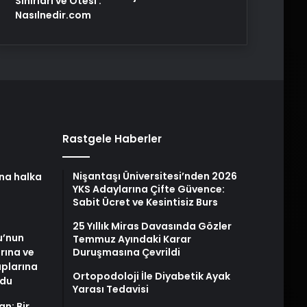
Sınırları ve Ötesi :
Nasılnedir.com
Rastgele Haberler
Nişantaşı Üniversitesi’nden 2026
na halka
YKS Adaylarına Çifte Güvence:
Sabit Ücret ve Kesintisiz Burs
25 Yıllık Miras Davasında Gözler
u’nun
Temmuz Ayındaki Karar
arına ve
Duruşmasına Çevrildi
plarına
Ortopodoloji İle Diyabetik Ayak
ldu
Yarası Tedavisi
an: Bir