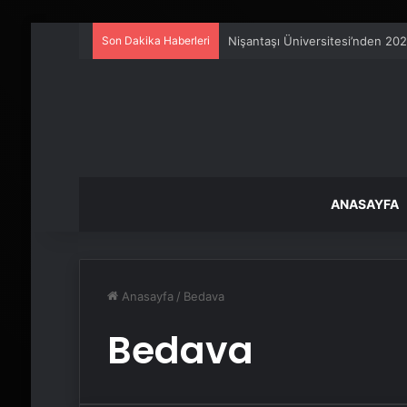
Son Dakika Haberleri
Nişantaşı Üniversitesi’nden 202
ANASAYFA
Anasayfa
/
Bedava
Bedava