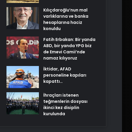
Kılıçdaroğlu’nun mal
varlıklarına ve banka
hesaplarına haciz
konuldu
Fatih Erbakan: Bir yanda
ABD, bir yanda YPG biz
de Emevi Camii’nde
namaz kılıyoruz
İktidar, AFAD
personeline kapıları
kapattı…
İhraçları istenen
teğmenlerin dosyası
ikinci kez disiplin
kurulunda