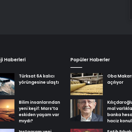
ji Haberleri
Popüler Haberler
Türksat 6A kalıcı
Oba Makar
yörüngesine ulaştı
açılıyor
Bilim insanlarından
Kılıçdaroğl
yeni keşif: Mars’ta
mal varlıkl
eskiden yaşam var
banka hesa
mıydı?
haciz konu
Instagram yeni
Fatih Erbak