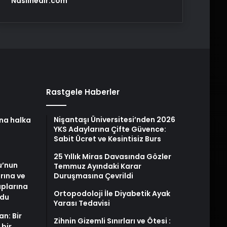
Nasılnedir.com
Rastgele Haberler
Nişantaşı Üniversitesi’nden 2026
na halka
YKS Adaylarına Çifte Güvence:
Sabit Ücret ve Kesintisiz Burs
25 Yıllık Miras Davasında Gözler
u’nun
Temmuz Ayındaki Karar
arına ve
Duruşmasına Çevrildi
plarına
Ortopodoloji İle Diyabetik Ayak
ldu
Yarası Tedavisi
an: Bir
Zihnin Gizemli Sınırları ve Ötesi :
 bir