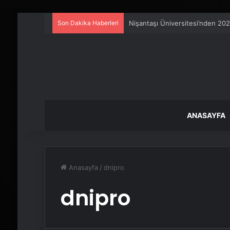
Son Dakika Haberleri
Nişantaşı Üniversitesi’nden 202
ANASAYFA
Anasayfa
/
dnipro
dnipro