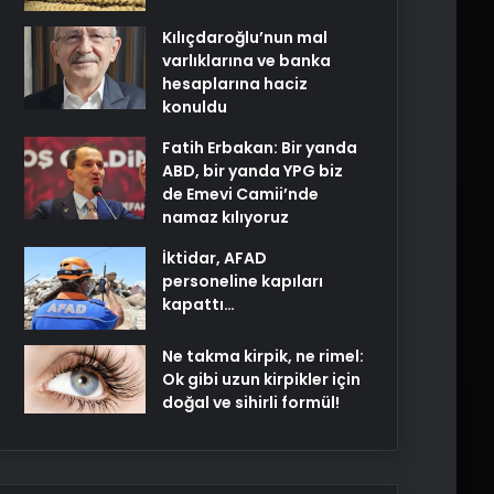
Kılıçdaroğlu’nun mal
varlıklarına ve banka
hesaplarına haciz
konuldu
Fatih Erbakan: Bir yanda
ABD, bir yanda YPG biz
de Emevi Camii’nde
namaz kılıyoruz
İktidar, AFAD
personeline kapıları
kapattı…
Ne takma kirpik, ne rimel:
Ok gibi uzun kirpikler için
doğal ve sihirli formül!