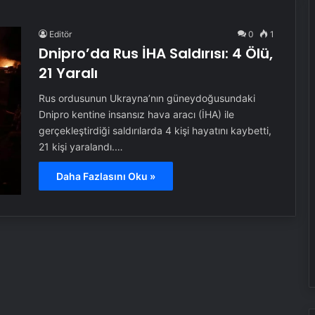
Editör
0
1
Dnipro’da Rus İHA Saldırısı: 4 Ölü,
21 Yaralı
Rus ordusunun Ukrayna’nın güneydoğusundaki
Dnipro kentine insansız hava aracı (İHA) ile
gerçekleştirdiği saldırılarda 4 kişi hayatını kaybetti,
21 kişi yaralandı.…
Daha Fazlasını Oku »