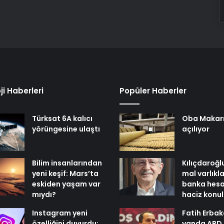
ji Haberleri
Popüler Haberler
Türksat 6A kalıcı
Oba Makar
yörüngesine ulaştı
açılıyor
Bilim insanlarından
Kılıçdaroğl
yeni keşif: Mars’ta
mal varlıkl
eskiden yaşam var
banka hesa
mıydı?
haciz konu
Instagram yeni
Fatih Erbak
özelliğini duyurdu:
yanda ABD,