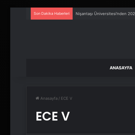
Son Dakika Haberleri
Nişantaşı Üniversitesi’nden 202
ANASAYFA
Anasayfa
/
ECE V
ECE V