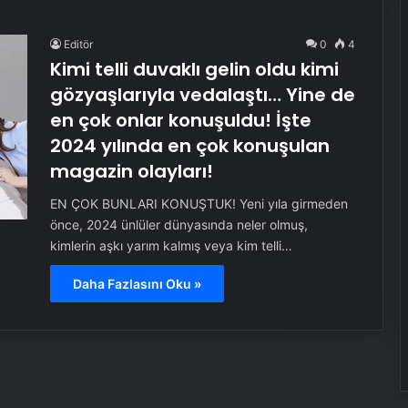
Editör
0
4
Kimi telli duvaklı gelin oldu kimi
gözyaşlarıyla vedalaştı… Yine de
en çok onlar konuşuldu! İşte
2024 yılında en çok konuşulan
magazin olayları!
EN ÇOK BUNLARI KONUŞTUK! Yeni yıla girmeden
önce, 2024 ünlüler dünyasında neler olmuş,
kimlerin aşkı yarım kalmış veya kim telli…
Daha Fazlasını Oku »