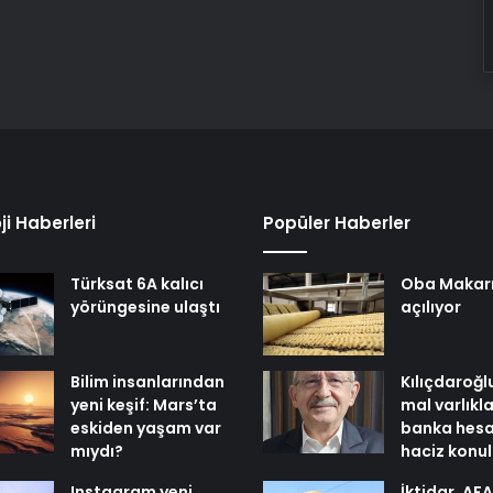
ji Haberleri
Popüler Haberler
Türksat 6A kalıcı
Oba Makar
yörüngesine ulaştı
açılıyor
Bilim insanlarından
Kılıçdaroğl
yeni keşif: Mars’ta
mal varlıkl
eskiden yaşam var
banka hesa
mıydı?
haciz konu
Instagram yeni
İktidar, AF