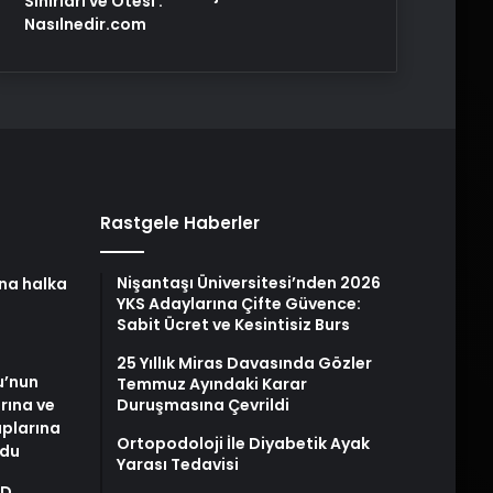
Sınırları ve Ötesi :
Nasılnedir.com
Rastgele Haberler
Nişantaşı Üniversitesi’nden 2026
na halka
YKS Adaylarına Çifte Güvence:
Sabit Ücret ve Kesintisiz Burs
25 Yıllık Miras Davasında Gözler
u’nun
Temmuz Ayındaki Karar
arına ve
Duruşmasına Çevrildi
plarına
Ortopodoloji İle Diyabetik Ayak
ldu
Yarası Tedavisi
AD