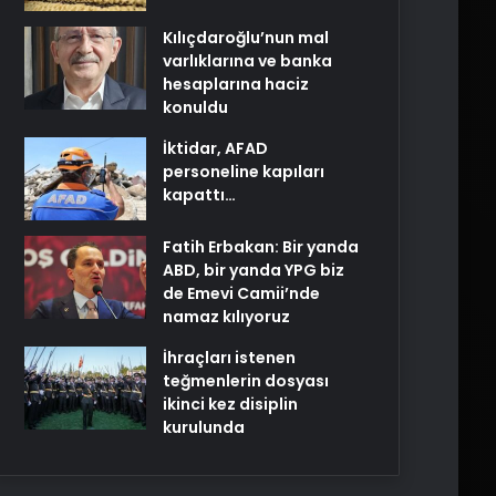
Kılıçdaroğlu’nun mal
varlıklarına ve banka
hesaplarına haciz
konuldu
İktidar, AFAD
personeline kapıları
kapattı…
Fatih Erbakan: Bir yanda
ABD, bir yanda YPG biz
de Emevi Camii’nde
namaz kılıyoruz
İhraçları istenen
teğmenlerin dosyası
ikinci kez disiplin
kurulunda