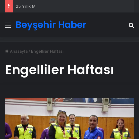
25 Yıllık Miras Davasında Gözler Temmuz Ayındaki Karar Duruşmasına Çevrildi
Beyşehir Haber
Menü
A
Anasayfa
/
Engelliler Haftası
Engelliler Haftası