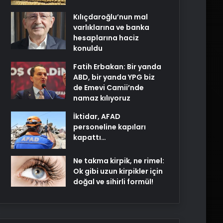
Kılıçdaroğlu’nun mal
varlıklarına ve banka
hesaplarına haciz
konuldu
Fatih Erbakan: Bir yanda
ABD, bir yanda YPG biz
de Emevi Camii’nde
namaz kılıyoruz
İktidar, AFAD
personeline kapıları
kapattı…
Ne takma kirpik, ne rimel:
Ok gibi uzun kirpikler için
doğal ve sihirli formül!