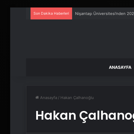
Son Dakika Haberleri
Nişantaşı Üniversitesi’nden 202
ANASAYFA
Anasayfa
/
Hakan Çalhanoğlu
Hakan Çalhano