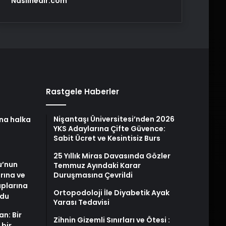
Nasılnedir.com
Rastgele Haberler
Nişantaşı Üniversitesi’nden 2026
na halka
YKS Adaylarına Çifte Güvence:
Sabit Ücret ve Kesintisiz Burs
25 Yıllık Miras Davasında Gözler
u’nun
Temmuz Ayındaki Karar
arına ve
Duruşmasına Çevrildi
plarına
Ortopodoloji İle Diyabetik Ayak
ldu
Yarası Tedavisi
an: Bir
Zihnin Gizemli Sınırları ve Ötesi :
 bir