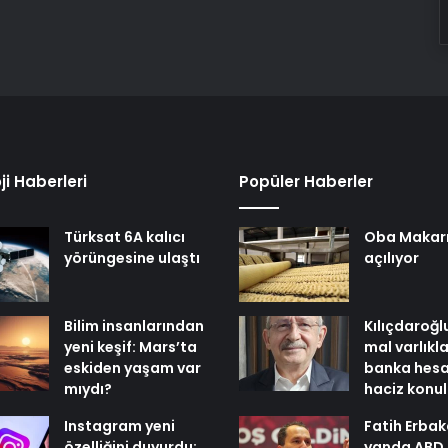
ji Haberleri
Popüler Haberler
Türksat 6A kalıcı
Oba Makar
yörüngesine ulaştı
açılıyor
Bilim insanlarından
Kılıçdaroğl
yeni keşif: Mars’ta
mal varlıkl
eskiden yaşam var
banka hesa
mıydı?
haciz konu
Instagram yeni
Fatih Erbak
özelliğini duyurdu:
yanda ABD,