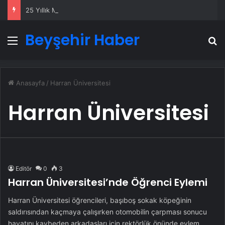
25 Yıllık Miras Davasında Gözler Temmuz Ayındaki Karar Duruşmasına Çevrildi
Beyşehir Haber
Menü
A
Anasayfa
/
Harran Üniversitesi
Harran Üniversitesi
Editör
0
3
Harran Üniversitesi’nde Öğrenci Eylemi
Harran Üniversitesi öğrencileri, başıboş sokak köpeğinin
saldırısından kaçmaya çalışırken otomobilin çarpması sonucu
hayatını kaybeden arkadaşları için rektörlük önünde eylem