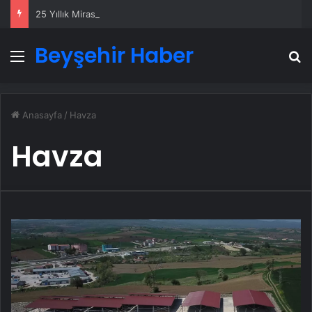
25 Yıllık Miras Davasında Gözler Temmuz Ayındaki Karar Duruşmasına Çevrildi
Beyşehir Haber
Menü
A
Anasayfa
/
Havza
Havza