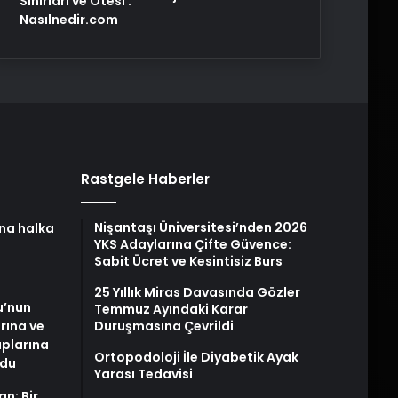
Sınırları ve Ötesi :
Nasılnedir.com
Rastgele Haberler
Nişantaşı Üniversitesi’nden 2026
na halka
YKS Adaylarına Çifte Güvence:
Sabit Ücret ve Kesintisiz Burs
25 Yıllık Miras Davasında Gözler
u’nun
Temmuz Ayındaki Karar
arına ve
Duruşmasına Çevrildi
plarına
Ortopodoloji İle Diyabetik Ayak
ldu
Yarası Tedavisi
an: Bir