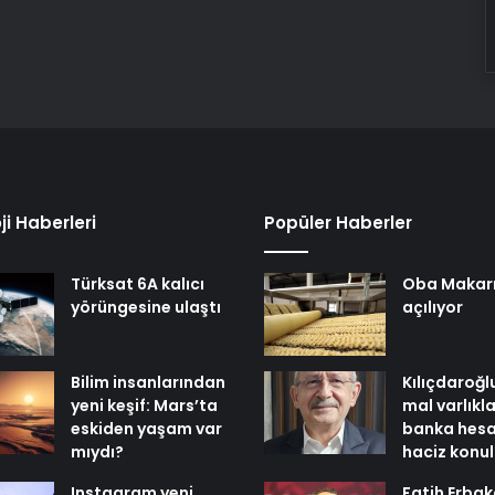
ji Haberleri
Popüler Haberler
Türksat 6A kalıcı
Oba Makar
yörüngesine ulaştı
açılıyor
Bilim insanlarından
Kılıçdaroğl
yeni keşif: Mars’ta
mal varlıkl
eskiden yaşam var
banka hesa
mıydı?
haciz konu
Instagram yeni
Fatih Erbak