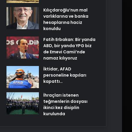
Kılıçdaroğlu’nun mal
varlıklarına ve banka
hesaplarına haciz
konuldu
Fatih Erbakan: Bir yanda
ABD, bir yanda YPG biz
de Emevi Camii’nde
namaz kılıyoruz
İktidar, AFAD
personeline kapıları
kapattı…
İhraçları istenen
teğmenlerin dosyası
ikinci kez disiplin
kurulunda