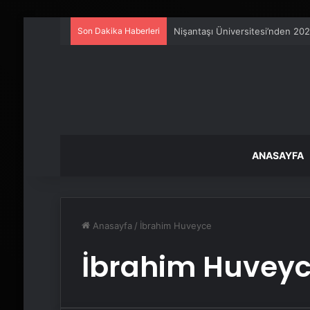
Son Dakika Haberleri
Nişantaşı Üniversitesi’nden 202
ANASAYFA
Anasayfa
/
İbrahim Huveyce
İbrahim Huvey