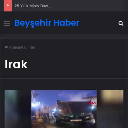
25 Yıllık Miras Davasında Gözler Temmuz Ayındaki Karar Duruşmasına Çevrildi
Beyşehir Haber
Menü
A
Anasayfa
/
Irak
Irak