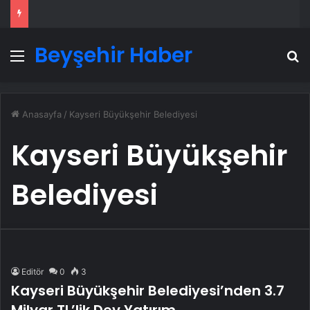
Beyşehir Haber
Menü
A
Anasayfa
/
Kayseri Büyükşehir Belediyesi
Kayseri Büyükşehir
Belediyesi
Editör
0
3
Kayseri Büyükşehir Belediyesi’nden 3.7