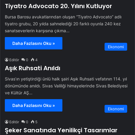
Tiyatro Advocato 20. Yılını Kutluyor
Bursa Barosu avukatlarından oluşan “Tiyatro Advocato” adlı
tiyatro grubu, 20 yılda sahnelediği 20 farklı oyunla 240 kez
sanatseverlerin karşısına çıkma…
Daha Fazlasını Oku »
Ekonomi
Editör
0
4
Aşık Ruhsati Anıldı
Sivas’ın yetiştirdiği ünlü halk şairi Aşık Ruhsati vefatının 114. yıl
dönümünde anıldı. Sivas Valiliği himayelerinde Sivas Belediyesi
ve Kültür AŞ…
Daha Fazlasını Oku »
Ekonomi
Editör
0
5
Şeker Sanatında Yenilikçi Tasarımlar