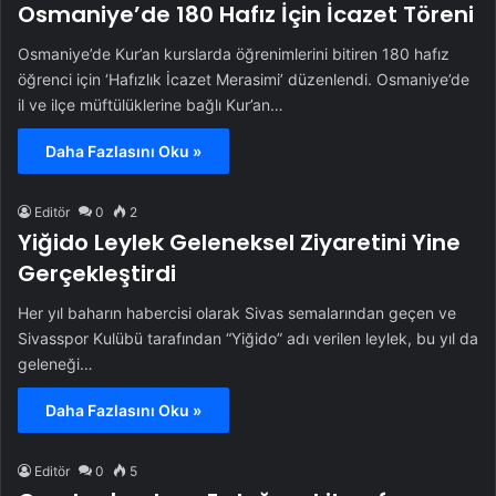
Osmaniye’de 180 Hafız İçin İcazet Töreni
Osmaniye’de Kur’an kurslarda öğrenimlerini bitiren 180 hafız
öğrenci için ‘Hafızlık İcazet Merasimi’ düzenlendi. Osmaniye’de
il ve ilçe müftülüklerine bağlı Kur’an…
Daha Fazlasını Oku »
Editör
0
2
Yiğido Leylek Geleneksel Ziyaretini Yine
Gerçekleştirdi
Her yıl baharın habercisi olarak Sivas semalarından geçen ve
Sivasspor Kulübü tarafından “Yiğido” adı verilen leylek, bu yıl da
geleneği…
Daha Fazlasını Oku »
Editör
0
5