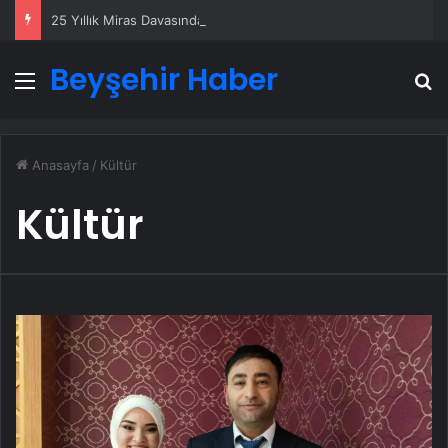
25 Yıllık Miras Davasında Gözler Temmuz Ayındaki Karar Duruşmasına Çevrildi
Beyşehir Haber
Menü
A
Anasayfa
/
Kültür
Kültür