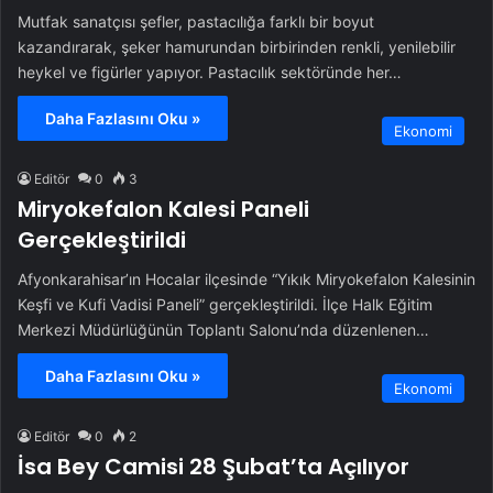
Mutfak sanatçısı şefler, pastacılığa farklı bir boyut
kazandırarak, şeker hamurundan birbirinden renkli, yenilebilir
heykel ve figürler yapıyor. Pastacılık sektöründe her…
Daha Fazlasını Oku »
Ekonomi
Editör
0
3
Miryokefalon Kalesi Paneli
Gerçekleştirildi
Afyonkarahisar’ın Hocalar ilçesinde “Yıkık Miryokefalon Kalesinin
Keşfi ve Kufi Vadisi Paneli” gerçekleştirildi. İlçe Halk Eğitim
Merkezi Müdürlüğünün Toplantı Salonu’nda düzenlenen…
Daha Fazlasını Oku »
Ekonomi
Editör
0
2
İsa Bey Camisi 28 Şubat’ta Açılıyor