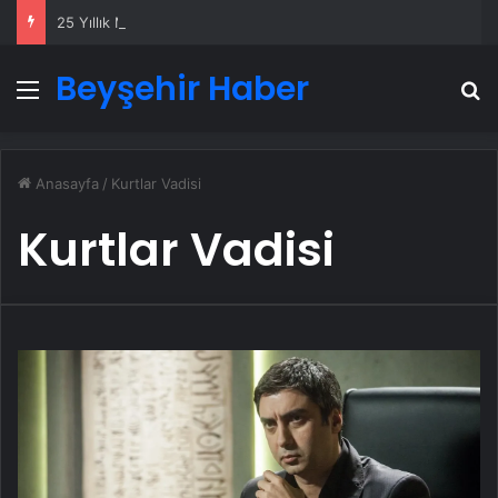
25 Yıllık Miras Davasında Gözler Temmuz Ayındaki Karar Duruşmasına Çevrildi
Beyşehir Haber
Menü
A
Anasayfa
/
Kurtlar Vadisi
Kurtlar Vadisi