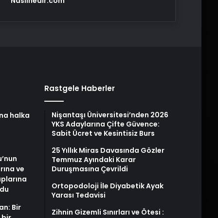
Nasılnedir.com
Rastgele Haberler
Nişantaşı Üniversitesi’nden 2026
na halka
YKS Adaylarına Çifte Güvence:
Sabit Ücret ve Kesintisiz Burs
25 Yıllık Miras Davasında Gözler
u’nun
Temmuz Ayındaki Karar
arına ve
Duruşmasına Çevrildi
plarına
Ortopodoloji İle Diyabetik Ayak
ldu
Yarası Tedavisi
an: Bir
Zihnin Gizemli Sınırları ve Ötesi :
 bir