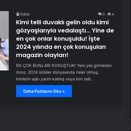
Editör
0
4
Kimi telli duvaklı gelin oldu kimi
gözyaşlarıyla vedalaştı… Yine de
en çok onlar konuşuldu! İşte
2024 yılında en çok konuşulan
magazin olayları!
EN ÇOK BUNLARI KONUŞTUK! Yeni yıla girmeden
önce, 2024 ünlüler dünyasında neler olmuş,
kimlerin aşkı yarım kalmış veya kim telli…
Daha Fazlasını Oku »