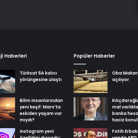
ji Haberleri
Popüler Haberler
Türksat 6A kalıcı
Oba Makar
yörüngesine ulaştı
açılıyor
Bilim insanlarından
Kılıçdaroğl
yeni keşif: Mars’ta
mal varlıkl
eskiden yaşam var
banka hesa
mıydı?
haciz konu
Instagram yeni
Fatih Erbak
özelliğini duyurdu:
yanda ABD,