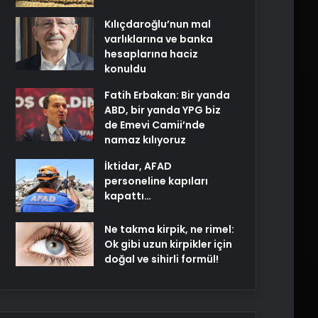
Kılıçdaroğlu’nun mal
varlıklarına ve banka
hesaplarına haciz
konuldu
Fatih Erbakan: Bir yanda
ABD, bir yanda YPG biz
de Emevi Camii’nde
namaz kılıyoruz
İktidar, AFAD
personeline kapıları
kapattı…
Ne takma kirpik, ne rimel:
Ok gibi uzun kirpikler için
doğal ve sihirli formül!