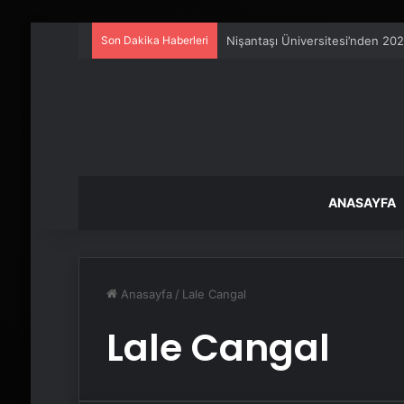
Son Dakika Haberleri
Nişantaşı Üniversitesi’nden 202
ANASAYFA
Anasayfa
/
Lale Cangal
Lale Cangal